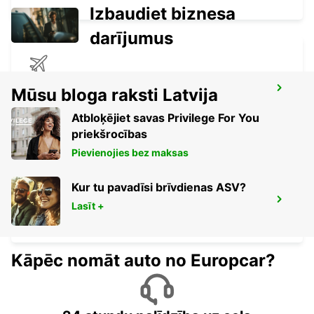
Izbaudiet biznesa
darījumus
FORT LAUDERDALE AIRPORT
Mūsu bloga raksti Latvija
FORT LAUDERDALE - UNITED STATES OF
AMERICA
Atbloķējiet savas Privilege For You
priekšrocības
Pievienojies bez maksas
Kur tu pavadīsi brīvdienas ASV?
MIAMI AIRPORT
Lasīt +
MIAMI - UNITED STATES OF AMERICA
Kāpēc nomāt auto no Europcar?