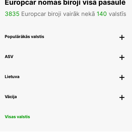
Europcar nomas biroji visā pasaulē
3835
Europcar biroji vairāk nekā
140
valstīs
Populārākās valstis
ASV
Lietuva
Vācija
Visas valstis