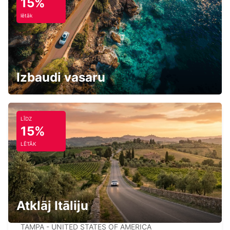
15%
lētāk
ORLANDO AIRPORT
ORLANDO - UNITED STATES OF AMERICA
Izbaudi vasaru
LĪDZ
15%
PALM BEACH INTERNATIONAL AIRPORT
LĒTĀK
PALM BEACH - UNITED STATES OF AMERICA
Atklāj Itāliju
TAMPA AIRPORT
TAMPA - UNITED STATES OF AMERICA