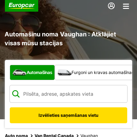
Automašīnu noma Vaughan : Atklājiet
visas mūsu stacijas
Kāda veida transportlīdzeklis?
Automašīnas
Furgoni un kravas automašīnas
Izvēlieties saņemšanas vietu
Auto noma
Van Rental Canada
Vaughan