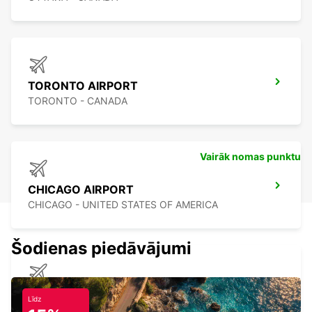
TORONTO AIRPORT
TORONTO - CANADA
Vairāk nomas punktu
CHICAGO AIRPORT
CHICAGO - UNITED STATES OF AMERICA
Šodienas piedāvājumi
ATLANTA INTERNATIONAL AIRPORT
Līdz
ATLANTA - UNITED STATES OF AMERICA