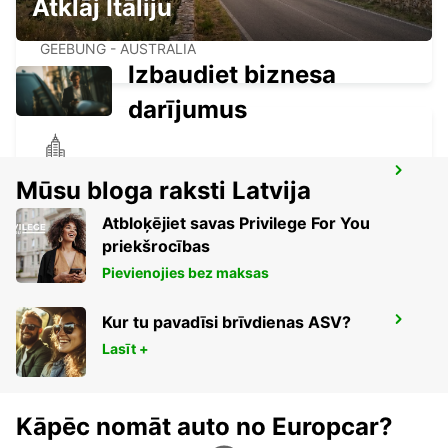
Atklāj Itāliju
BRISBANE CITY COMMERCIALS
GEEBUNG - AUSTRALIA
Izbaudiet biznesa
darījumus
BRISBANE MANSFIELD
Mūsu bloga raksti Latvija
MANSFIELD - AUSTRALIA
Atbloķējiet savas Privilege For You
priekšrocības
Pievienojies bez maksas
Kur tu pavadīsi brīvdienas ASV?
BRISBANE CANNON HILL
TINGALPA - AUSTRALIA
Lasīt +
Kāpēc nomāt auto no Europcar?