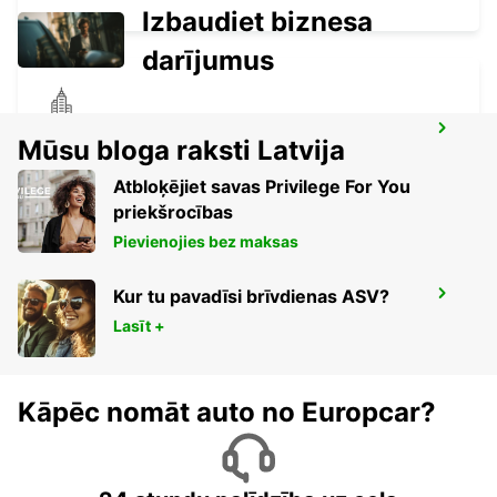
Izbaudiet biznesa
darījumus
NEWMAN CITY
Mūsu bloga raksti Latvija
NEWMAN - AUSTRALIA
Atbloķējiet savas Privilege For You
priekšrocības
Pievienojies bez maksas
Kur tu pavadīsi brīvdienas ASV?
NEWMAN AIRPORT
NEWMAN - AUSTRALIA
Lasīt +
Kāpēc nomāt auto no Europcar?