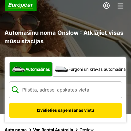
Automašīnu noma Onslow : Atklājiet visas
mūsu stacijas
Kāda veida transportlīdzeklis?
Automašīnas
Furgoni un kravas automašīnas
Izvēlieties saņemšanas vietu
Auto noma
Van Rental Australia
Onslow