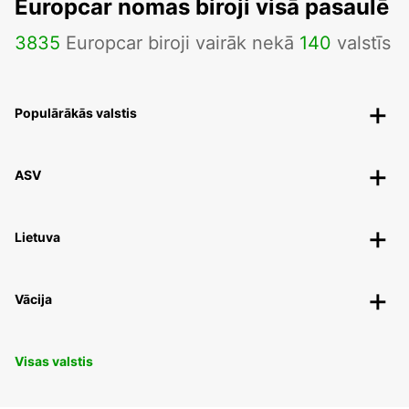
Europcar nomas biroji visā pasaulē
3835
Europcar biroji vairāk nekā
140
valstīs
Populārākās valstis
ASV
Lietuva
Vācija
Visas valstis