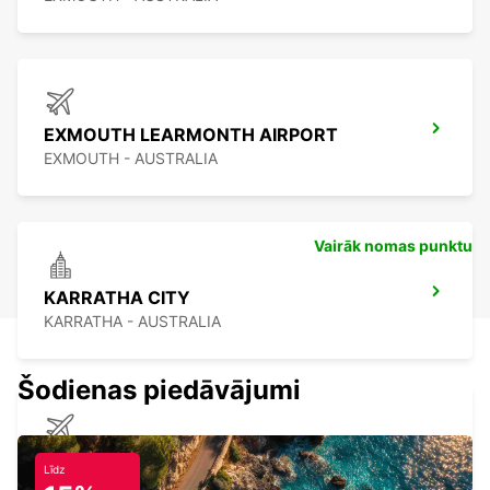
EXMOUTH LEARMONTH AIRPORT
EXMOUTH - AUSTRALIA
Vairāk nomas punktu
KARRATHA CITY
KARRATHA - AUSTRALIA
Šodienas piedāvājumi
KARRATHA AIRPORT
Līdz
KARRATHA - AUSTRALIA