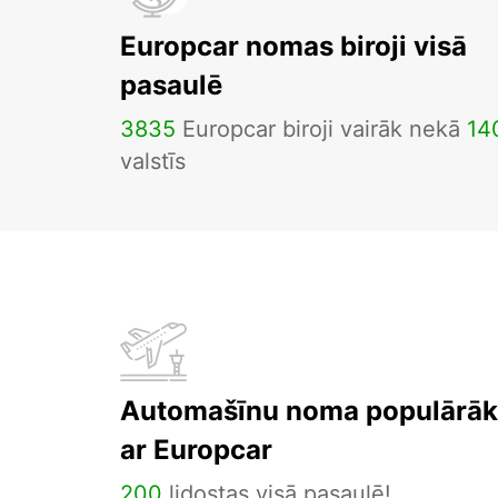
Europcar nomas biroji visā
pasaulē
3835
Europcar biroji vairāk nekā
14
valstīs
Automašīnu noma populārāka
ar Europcar
200
lidostas visā pasaulē!