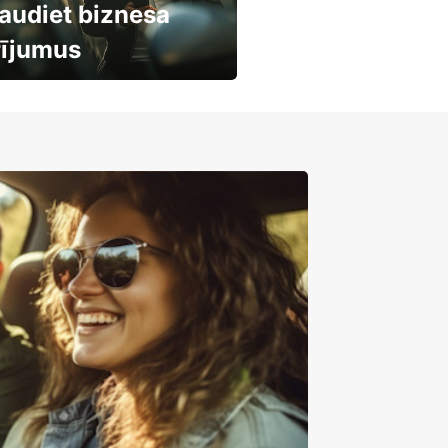
audiet biznesa
rījumus
mašīnu noma
mumiem