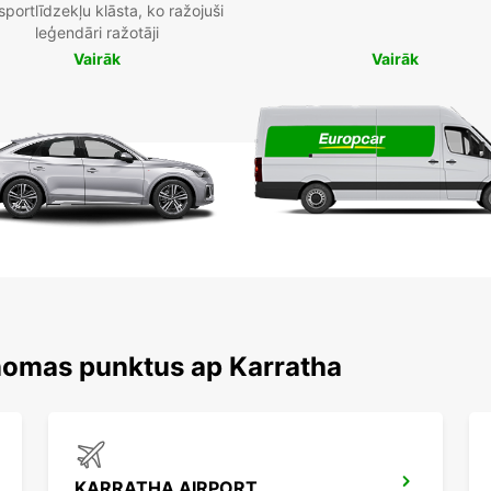
sportlīdzekļu klāsta, ko ražojuši
leģendāri ražotāji
Vairāk
Vairāk
nomas punktus ap Karratha
KARRATHA AIRPORT