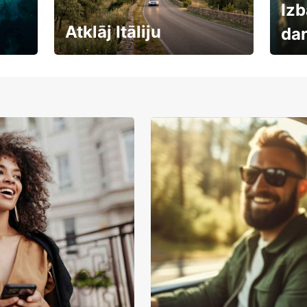
Izb
Atklāj Itāliju
da
Auto
Rezervē savas brīvdienas
uzņē