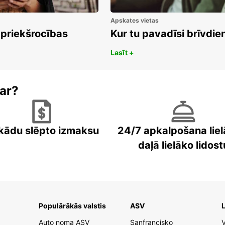
Apskates vietas
 priekšrocības
Kur tu pavadīsi brīvdi
Lasīt +
ar?
kādu slēpto izmaksu
24/7 apkalpošana liel
daļā lielāko lidost
Populārākās valstis
ASV
L
Auto noma ASV
Sanfrancisko
V