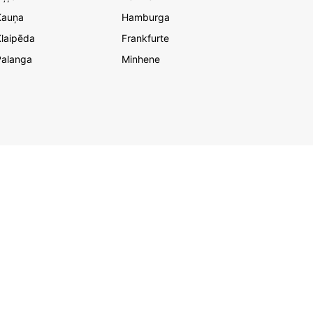
Kauņa
Hamburga
laipēda
Frankfurte
Palanga
Minhene