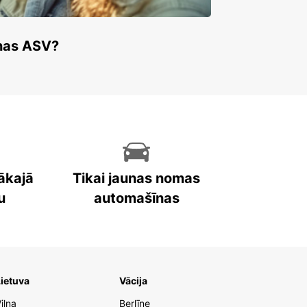
enas ASV?
ākajā
Tikai jaunas nomas
u
automašīnas
ietuva
Vācija
iļņa
Berlīne