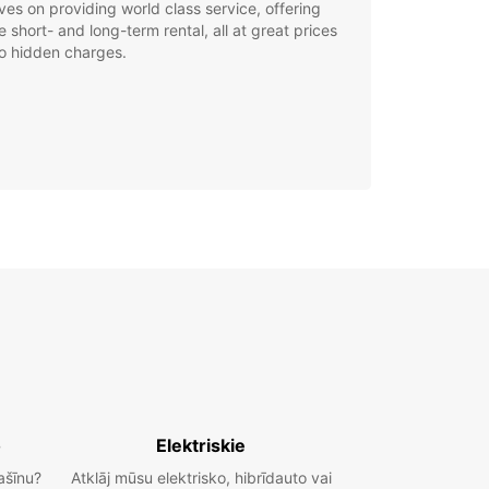
ves on providing world class service, offering
le short- and long-term rental, all at great prices
o hidden charges.
o
Elektriskie
ašīnu?
Atklāj mūsu elektrisko, hibrīdauto vai