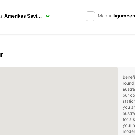
Man ir
līgumce
u
r
Benefi
round 
austra
our co
statio
you ar
austra
for a 
your 
models