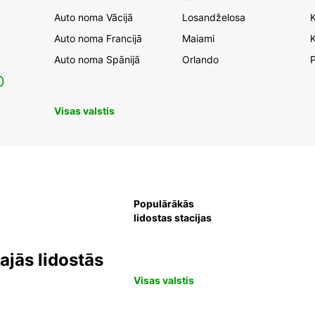
Auto noma Vācijā
Losandželosa
Auto noma Francijā
Maiami
K
Auto noma Spānijā
Orlando
0
Visas valstis
Populārākās
lidostas stacijas
jās lidostās
Visas valstis