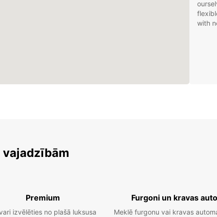
oursel
flexib
with n
m vajadzībām
Premium
Furgoni un kravas aut
vari izvēlēties no plašā luksusa
Meklē furgonu vai kravas autom