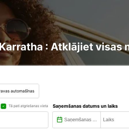
rratha : Atklājiet visas 
ravas automašīnas
Saņemšanas datums un laiks
Tā pati atgriešanas vieta