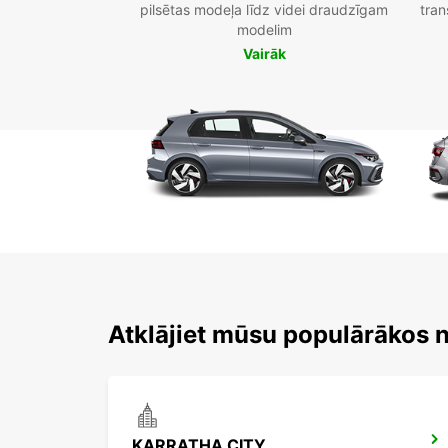
pilsētas modeļa līdz videi draudzīgam
tran
modelim
Vairāk
Atklājiet mūsu populārākos 
KARRATHA CITY