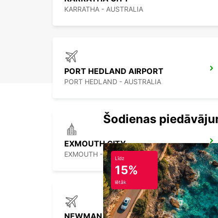
KARRATHA - AUSTRALIA
PORT HEDLAND AIRPORT
PORT HEDLAND - AUSTRALIA
Šodienas piedāvāju
EXMOUTH CITY
EXMOUTH - AUSTRALIA
Līdz
15%
lētāk
NEWMAN AIRPORT