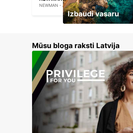
NEWMAN - AUSTRALIA
Izbaudi vasaru
Līdz 15% atlaides auto nomai
Mūsu bloga raksti Latvija