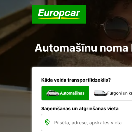
Automašīnu noma Ka
Kāda veida transportlīdzeklis?
Automašīnas
Furgoni un k
Saņemšanas un atgriešanas vieta