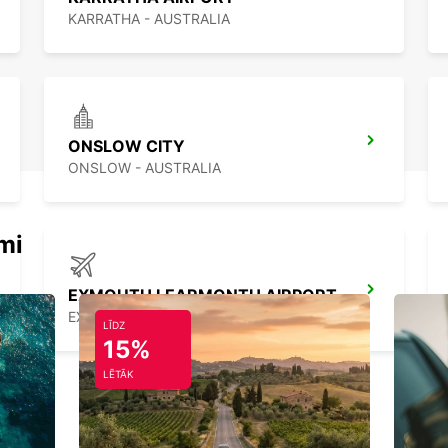
KARRATHA - AUSTRALIA
ONSLOW CITY
ONSLOW - AUSTRALIA
mi
EXMOUTH LEARMONTH AIRPORT
EXMOUTH - AUSTRALIA
LĪDZ
15%
LĒTĀK