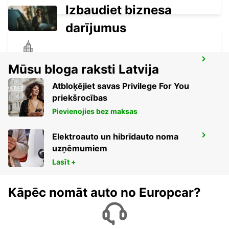
Izbaudiet biznesa
darījumus
BUNBURY CITY
Mūsu bloga raksti Latvija
BUNBURY - AUSTRALIA
Atbloķējiet savas Privilege For You
priekšrocības
Pievienojies bez maksas
Elektroauto un hibrīdauto noma
BUSSELTON CITY
uzņēmumiem
BUSSELTON - AUSTRALIA
Lasīt +
Kāpēc nomāt auto no Europcar?