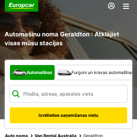
Automašīnu noma Geraldton : Atklājiet
visas mūsu stacijas
Kāda veida transportlīdzeklis?
Automašīnas
Furgoni un kravas automašīnas
Izvēlieties saņemšanas vietu
Auto noma
Van Rental Australia
Geraldton