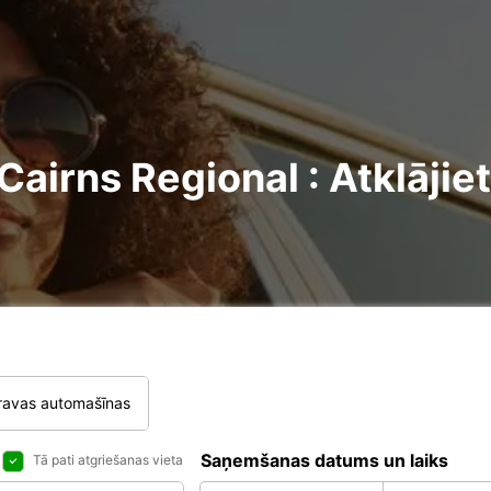
irns Regional : Atklājie
ravas automašīnas
Saņemšanas datums un laiks
Tā pati atgriešanas vieta