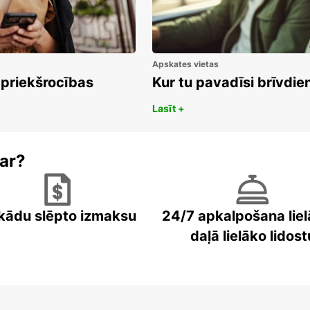
Apskates vietas
 priekšrocības
Kur tu pavadīsi brīvdi
Lasīt +
ar?
kādu slēpto izmaksu
24/7 apkalpošana liel
daļā lielāko lidost