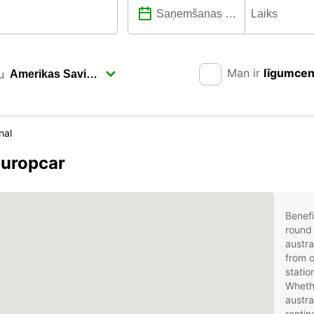
Man ir
līgumce
u
nal
Europcar
Benefi
round 
austra
from o
statio
Whethe
austra
rentin