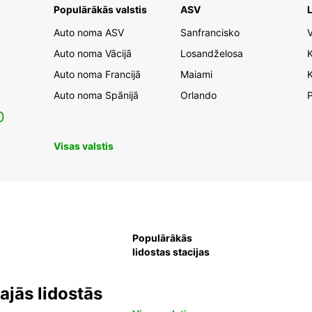
Populārākās valstis
ASV
L
Auto noma ASV
Sanfrancisko
V
Auto noma Vācijā
Losandželosa
Auto noma Francijā
Maiami
K
Auto noma Spānijā
Orlando
0
Visas valstis
Populārākās
lidostas stacijas
jās lidostās