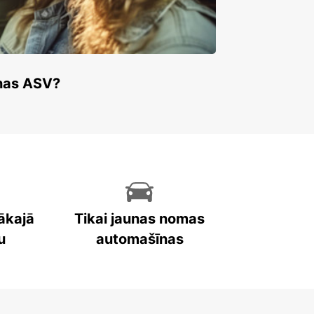
enas ASV?
ākajā
Tikai jaunas nomas
u
automašīnas