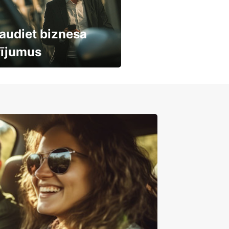
audiet biznesa
rījumus
mašīnu noma
mumiem