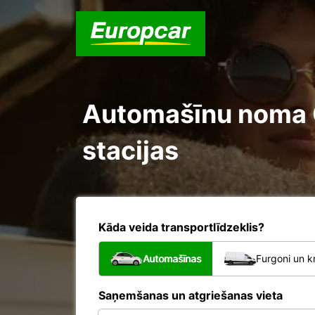
Automašīnu noma Ca
stacijas
Kāda veida transportlīdzeklis?
Automašīnas
Furgoni un k
Saņemšanas un atgriešanas vieta