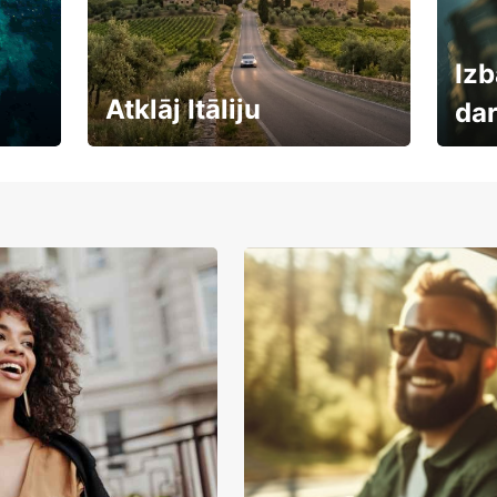
Izb
Atklāj Itāliju
da
Auto
Rezervē savas brīvdienas
uzņē