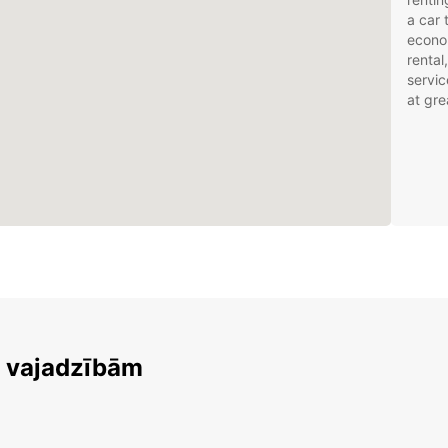
a car 
econom
rental
servic
at gre
m vajadzībām