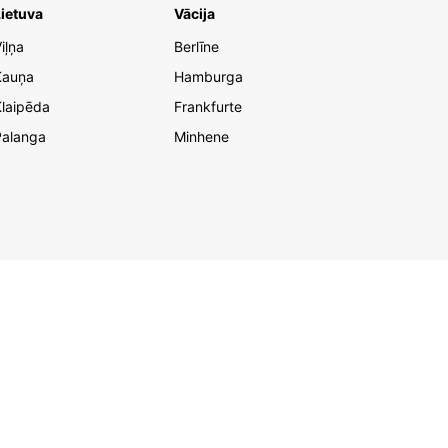
ietuva
Vācija
iļņa
Berlīne
Kauņa
Hamburga
laipēda
Frankfurte
Palanga
Minhene