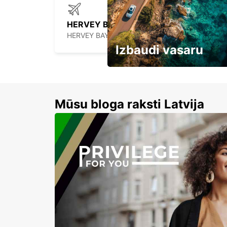
HERVEY BAY AIRPORT
HERVEY BAY - AUSTRALIA
Izbaudi vasaru
Līdz 15% atlaides auto nomai
Mūsu bloga raksti Latvija