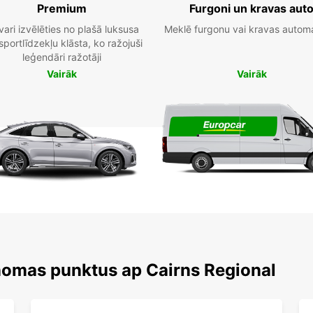
Premium
Furgoni un kravas aut
vari izvēlēties no plašā luksusa
Meklē furgonu vai kravas autom
sportlīdzekļu klāsta, ko ražojuši
leģendāri ražotāji
Vairāk
Vairāk
nomas punktus ap Cairns Regional