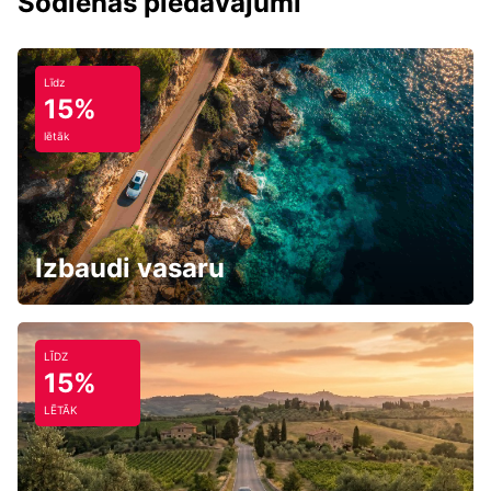
Šodienas piedāvājumi
Līdz
15%
lētāk
Izbaudi vasaru
LĪDZ
15%
LĒTĀK