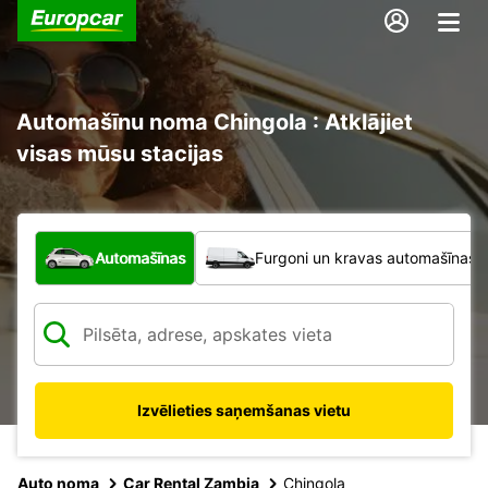
Automašīnu noma Chingola : Atklājiet
visas mūsu stacijas
Kāda veida transportlīdzeklis?
Automašīnas
Furgoni un kravas automašīnas
Izvēlieties saņemšanas vietu
Auto noma
Car Rental Zambia
Chingola