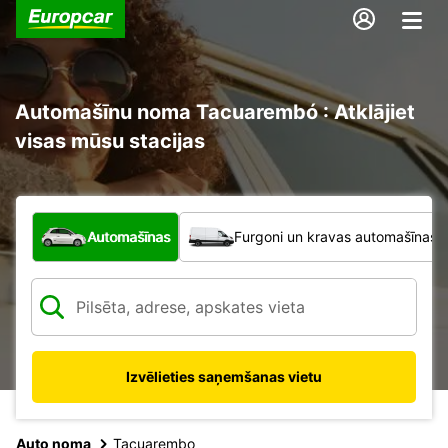
Automašīnu noma Tacuarembó : Atklājiet
visas mūsu stacijas
Kāda veida transportlīdzeklis?
Automašīnas
Furgoni un kravas automašīnas
Izvēlieties saņemšanas vietu
Auto noma
Tacuarembo