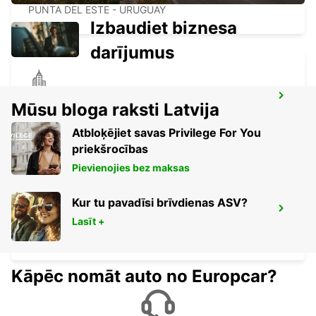
PUNTA DEL ESTE - URUGUAY
Izbaudiet biznesa
darījumus
PUNTA DEL ESTE BUS STATION
Mūsu bloga raksti Latvija
PUNTA DEL ESTE - URUGUAY
Atbloķējiet savas Privilege For You
priekšrocības
Pievienojies bez maksas
Kur tu pavadīsi brīvdienas ASV?
BUENOS AIRES JORGE NEWBERY
AIRPORT
Lasīt +
BUENOS AIRES - ARGENTINA
Kāpēc nomāt auto no Europcar?