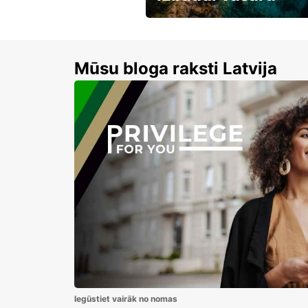
Līdz 15% atlaides auto nomai
Mūsu bloga raksti Latvija
Iegūstiet vairāk no nomas