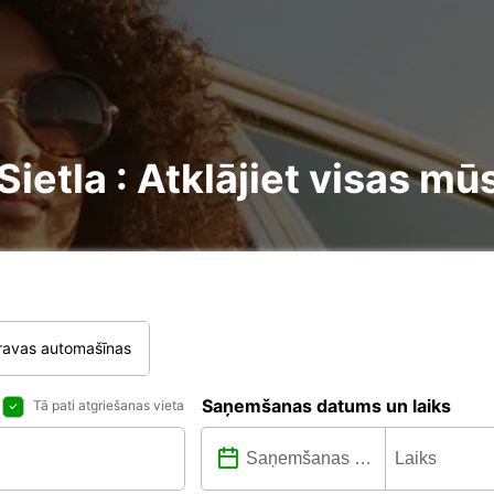
etla : Atklājiet visas mūs
ravas automašīnas
Saņemšanas datums un laiks
Tā pati atgriešanas vieta