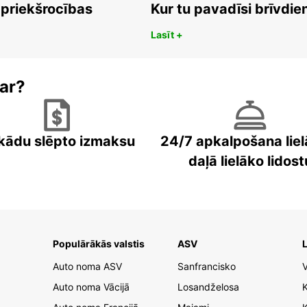
 priekšrocības
Kur tu pavadīsi brīvdi
Lasīt +
ar?
kādu slēpto izmaksu
24/7 apkalpošana liel
daļā lielāko lidost
Populārākās valstis
ASV
L
Auto noma ASV
Sanfrancisko
V
Auto noma Vācijā
Losandželosa