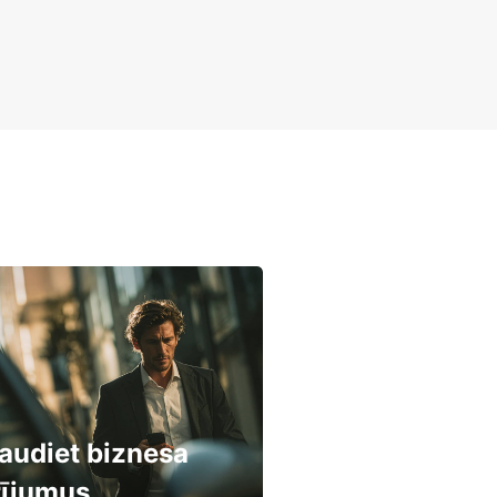
audiet biznesa
rījumus