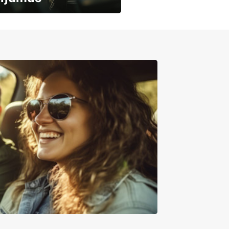
mašīnu noma
mumiem