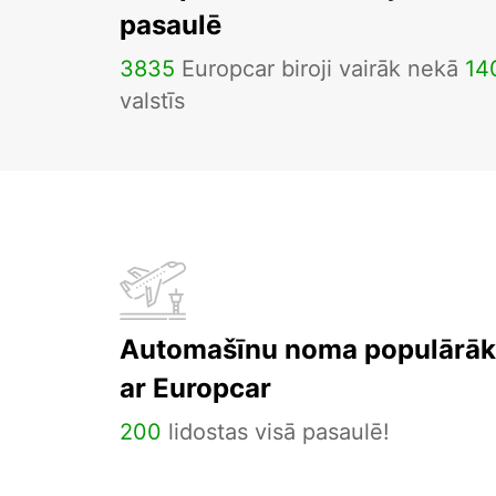
pasaulē
3835
Europcar biroji vairāk nekā
14
valstīs
Automašīnu noma populārāka
ar Europcar
200
lidostas visā pasaulē!