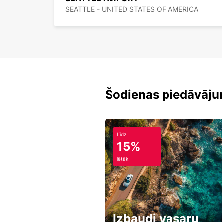
SEATTLE - UNITED STATES OF AMERICA
Šodienas piedāvāju
Līdz
15%
lētāk
Izbaudi vasaru