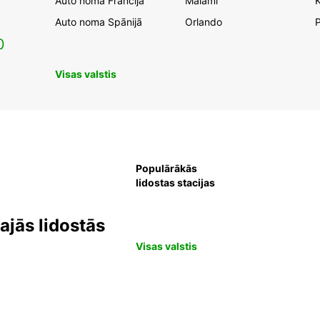
Auto noma Francijā
Maiami
K
Auto noma Spānijā
Orlando
0
Visas valstis
Populārākās
lidostas stacijas
jās lidostās
Visas valstis