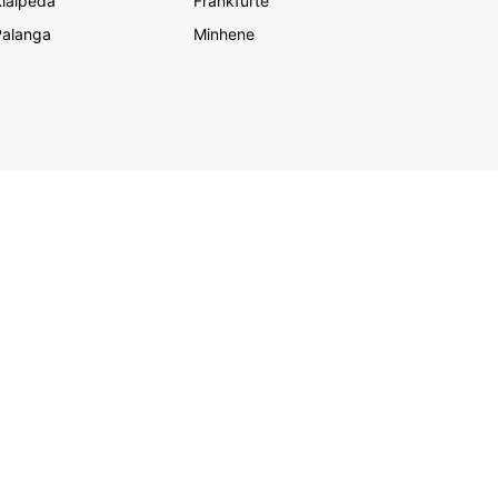
laipēda
Frankfurte
Palanga
Minhene