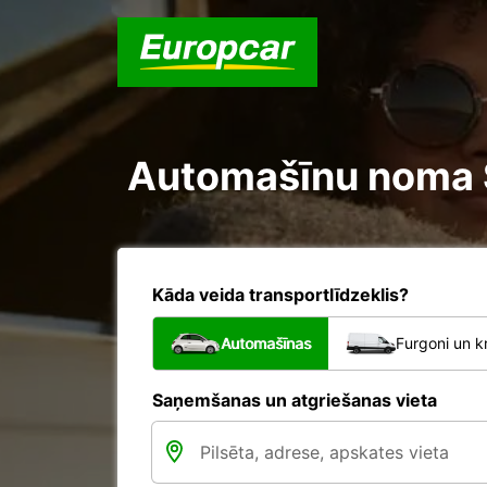
Automašīnu noma Si
Kāda veida transportlīdzeklis?
Automašīnas
Furgoni un k
Saņemšanas un atgriešanas vieta