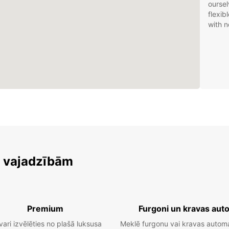
oursel
flexib
with n
m vajadzībām
Premium
Furgoni un kravas aut
vari izvēlēties no plašā luksusa
Meklē furgonu vai kravas autom