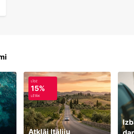
mi
LĪDZ
15%
LĒTĀK
Izb
Atklāj Itāliju
da