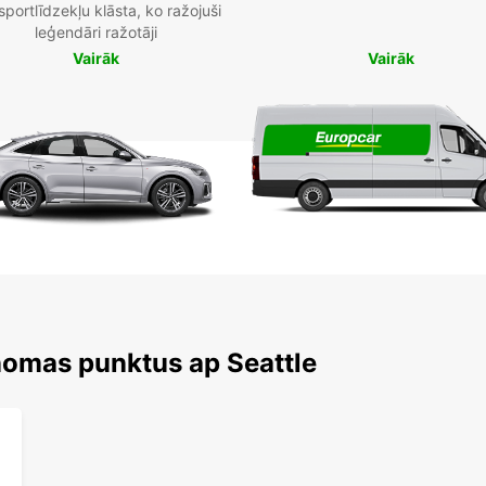
sportlīdzekļu klāsta, ko ražojuši
leģendāri ražotāji
Vairāk
Vairāk
nomas punktus ap Seattle