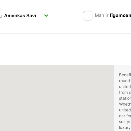
Man ir
līgumce
u
Benefi
round 
united
from o
statio
Whethe
united
car fo
suit 
luxury