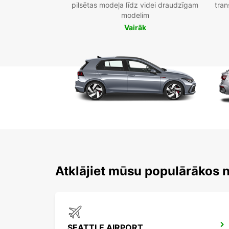
pilsētas modeļa līdz videi draudzīgam
tran
modelim
Vairāk
Atklājiet mūsu populārākos 
SEATTLE AIRPORT