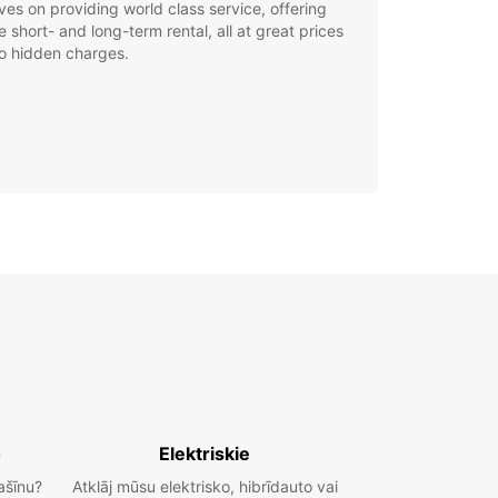
ves on providing world class service, offering
le short- and long-term rental, all at great prices
o hidden charges.
o
Elektriskie
ašīnu?
Atklāj mūsu elektrisko, hibrīdauto vai