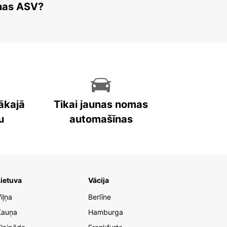
enas ASV?
ākajā
Tikai jaunas nomas
u
automašīnas
ietuva
Vācija
iļņa
Berlīne
Kauņa
Hamburga