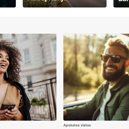
Auto
Rezervē savas brīvdienas
uzņē
Apskates vietas