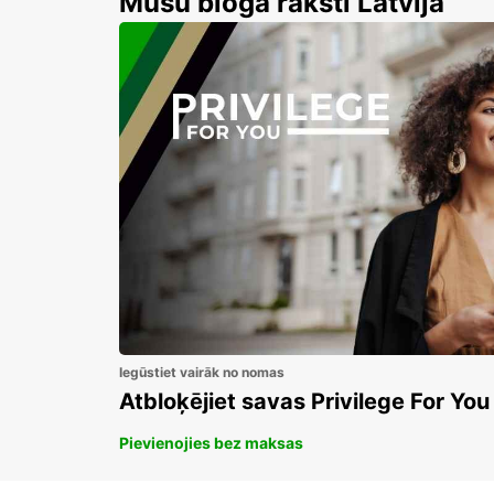
Mūsu bloga raksti Latvija
Iegūstiet vairāk no nomas
Atbloķējiet savas Privilege For You
Pievienojies bez maksas