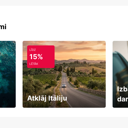
mi
LĪDZ
15%
LĒTĀK
Izb
Atklāj Itāliju
da
Auto
Rezervē savas brīvdienas
uzņē