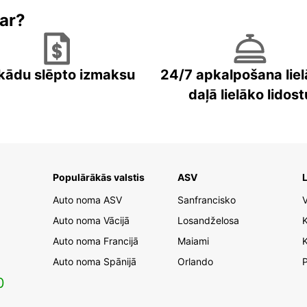
ar?
kādu slēpto izmaksu
24/7 apkalpošana liel
daļā lielāko lidost
Populārākās valstis
ASV
L
Auto noma ASV
Sanfrancisko
V
Auto noma Vācijā
Losandželosa
Auto noma Francijā
Maiami
K
Auto noma Spānijā
Orlando
0