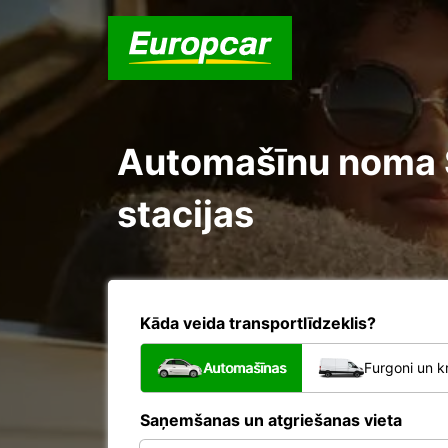
Automašīnu noma S
stacijas
Kāda veida transportlīdzeklis?
Automašīnas
Furgoni un k
Saņemšanas un atgriešanas vieta