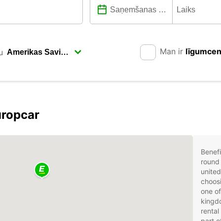
Man ir
līgumce
u
uropcar
Benefi
round 
unite
choosi
one of
kingd
rental
part o