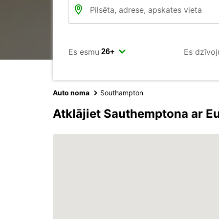
Es esmu
Es dzīvoj
Auto noma
Southampton
Atklājiet Sauthemptona ar E