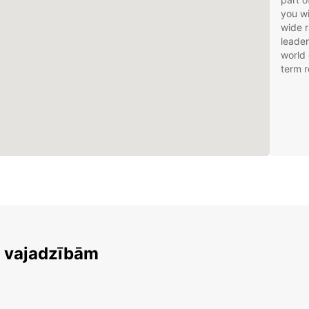
you wi
wide r
leader
world 
term r
m vajadzībām