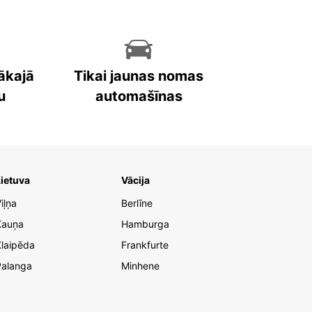
ākajā
Tikai jaunas nomas
u
automašīnas
ietuva
Vācija
iļņa
Berlīne
Kauņa
Hamburga
laipēda
Frankfurte
Palanga
Minhene