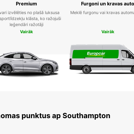
Premium
Furgoni un kravas aut
vari izvēlēties no plašā luksusa
Meklē furgonu vai kravas autom
sportlīdzekļu klāsta, ko ražojuši
leģendāri ražotāji
Vairāk
Vairāk
 nomas punktus ap Southampton