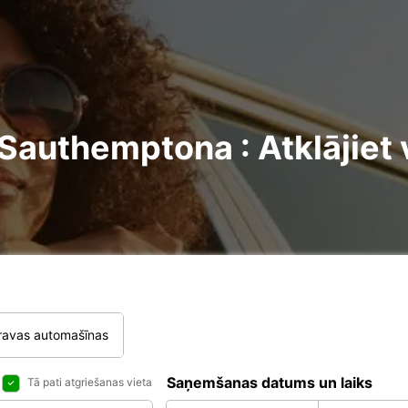
authemptona : Atklājiet 
ravas automašīnas
Saņemšanas datums un laiks
Tā pati atgriešanas vieta