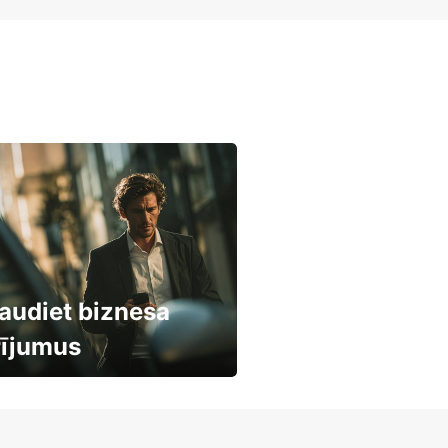
audiet biznesa
rījumus
mašīnu noma
mumiem