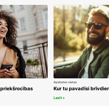
Apskates vietas
 priekšrocības
Kur tu pavadīsi brīvdi
Lasīt +