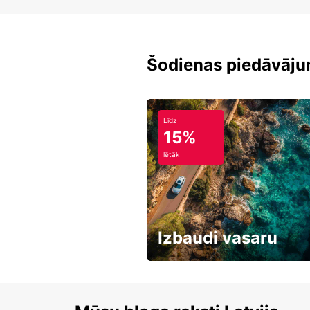
Šodienas piedāvāju
Līdz
15%
lētāk
Izbaudi vasaru
Līdz 15% atlaides auto nomai