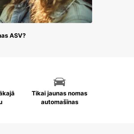
enas ASV?
ākajā
Tikai jaunas nomas
u
automašīnas