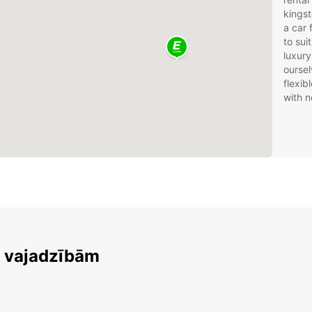
kingst
a car 
to sui
luxury
oursel
flexib
with n
m vajadzībām