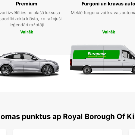
Premium
Furgoni un kravas aut
vari izvēlēties no plašā luksusa
Meklē furgonu vai kravas autom
sportlīdzekļu klāsta, ko ražojuši
leģendāri ražotāji
Vairāk
Vairāk
 nomas punktus ap Royal Borough Of 