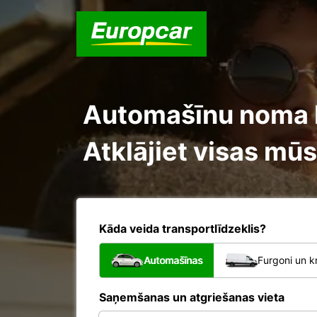
Automašīnu noma R
Atklājiet visas mūs
Kāda veida transportlīdzeklis?
Automašīnas
Furgoni un k
Saņemšanas un atgriešanas vieta