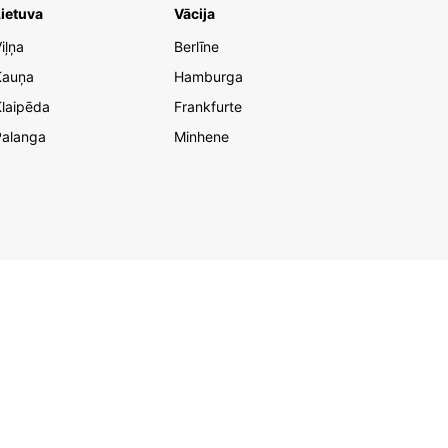
ietuva
Vācija
iļņa
Berlīne
Kauņa
Hamburga
laipēda
Frankfurte
Palanga
Minhene