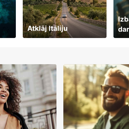
Izb
Atklāj Itāliju
da
Auto
Rezervē savas brīvdienas
uzņē