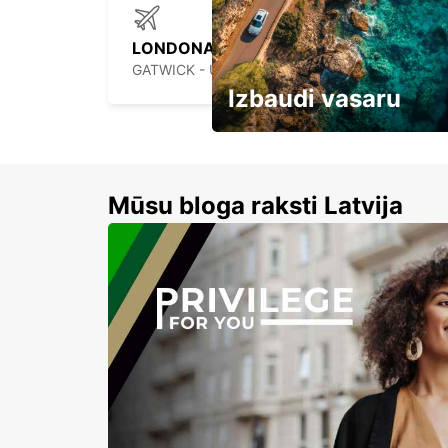
LONDONA GETVIKAS LIDOSTA
GATWICK - UNITED KINGDOM
Izbaudi vasaru
Līdz 15% atlaides auto nomai
Mūsu bloga raksti Latvija