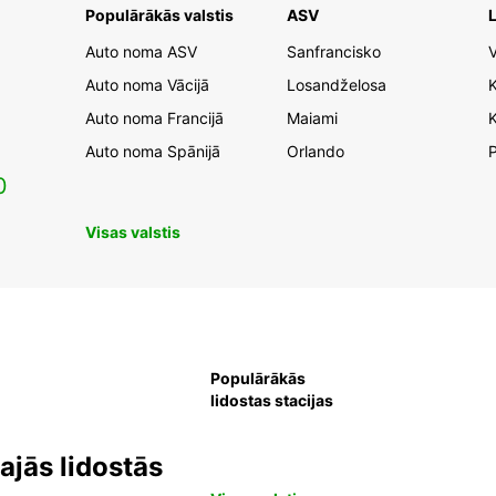
Populārākās valstis
ASV
L
Auto noma ASV
Sanfrancisko
V
Auto noma Vācijā
Losandželosa
Auto noma Francijā
Maiami
K
Auto noma Spānijā
Orlando
0
Visas valstis
Populārākās
lidostas stacijas
jās lidostās