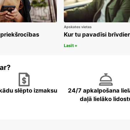
Apskates vietas
 priekšrocības
Kur tu pavadīsi brīvdi
Lasīt +
ar?
kādu slēpto izmaksu
24/7 apkalpošana liel
daļā lielāko lidost