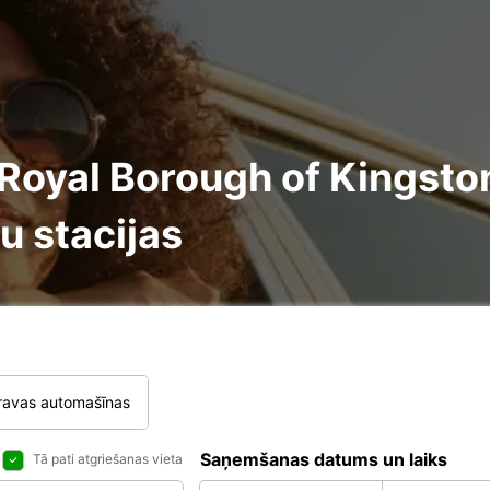
oyal Borough of Kingsto
u stacijas
ravas automašīnas
Saņemšanas datums un laiks
Tā pati atgriešanas vieta