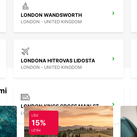
LONDON WANDSWORTH
LONDON - UNITED KINGDOM
LONDONA HITROVAS LIDOSTA
LONDON - UNITED KINGDOM
mi
LONDON KINGS CROSS MAIN STATION
LONDON - UNITED KINGDOM
LĪDZ
15%
LĒTĀK