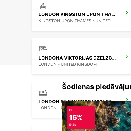
LONDON KINGSTON UPON THAMES
KINGSTON UPON THAMES - UNITED KINGDOM
LONDONA VIKTORIJAS DZELZCELA STACIJA
LONDON - UNITED KINGDOM
Šodienas piedāvāju
LONDON ST PANCRAS MAIN STATION
LONDON - UNITED KINGDOM
Līdz
15%
lētāk