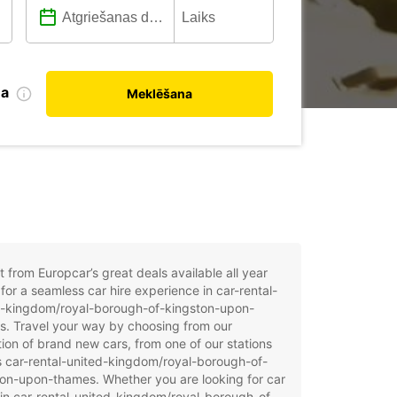
na
Meklēšana
t from Europcar’s great deals available all year
for a seamless car hire experience in car-rental-
d-kingdom/royal-borough-of-kingston-upon-
. Travel your way by choosing from our
tion of brand new cars, from one of our stations
 car-rental-united-kingdom/royal-borough-of-
on-upon-thames. Whether you are looking for car
 in car-rental-united-kingdom/royal-borough-of-