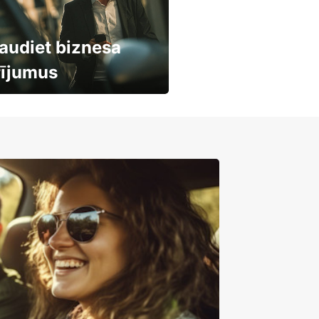
audiet biznesa
rījumus
mašīnu noma
mumiem