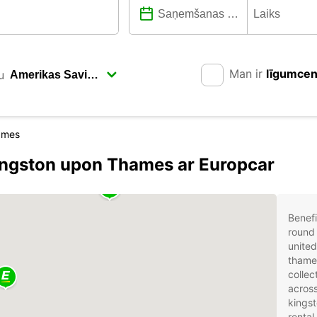
Man ir
līgumce
u
ames
Kingston upon Thames ar Europcar
Benefi
round 
unite
thames
collec
across
kingst
rental