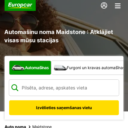
Automašīnu noma Maidstone : Atklājiet
visas mūsu stacijas
Kāda veida transportlīdzeklis?
Automašīnas
Furgoni un kravas automašīnas
Izvēlieties saņemšanas vietu
Auto noma
Maidstone