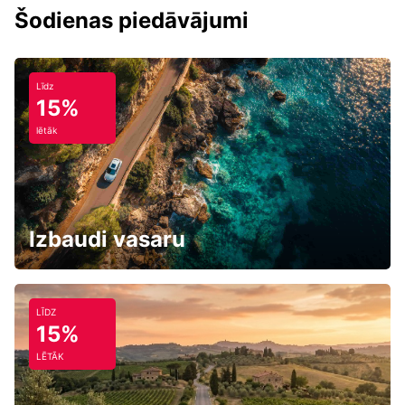
Šodienas piedāvājumi
Līdz
15%
lētāk
Izbaudi vasaru
LĪDZ
15%
LĒTĀK