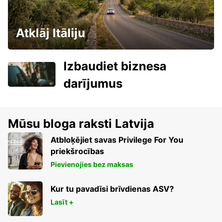
Atklāj Itāliju
Izbaudiet biznesa
darījumus
Mūsu bloga raksti Latvija
Atbloķējiet savas Privilege For You
priekšrocības
Pievienojies bez maksas
Kur tu pavadīsi brīvdienas ASV?
Lasīt +