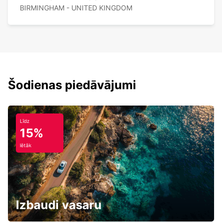
BIRMINGHAM - UNITED KINGDOM
Šodienas piedāvājumi
Līdz
15%
lētāk
Izbaudi vasaru