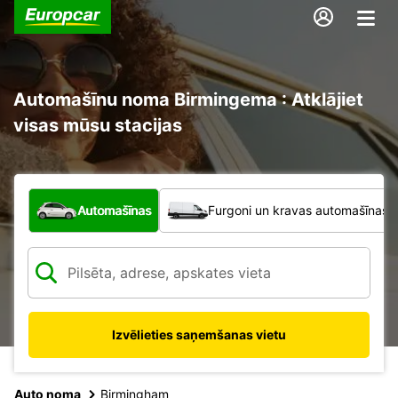
Automašīnu noma Birmingema : Atklājiet
visas mūsu stacijas
Kāda veida transportlīdzeklis?
Automašīnas
Furgoni un kravas automašīnas
Izvēlieties saņemšanas vietu
Auto noma
Birmingham