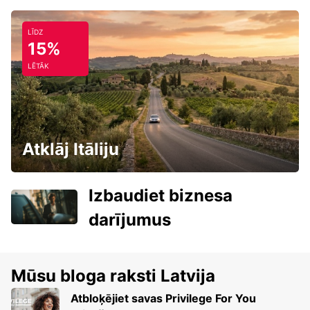
LĪDZ
15%
LĒTĀK
Atklāj Itāliju
Izbaudiet biznesa
darījumus
Mūsu bloga raksti Latvija
Atbloķējiet savas Privilege For You