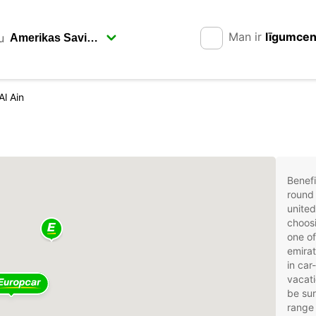
Man ir
līgumce
u
Al Ain
Benefi
round 
united
choosi
one of
emirat
in car
vacati
be sur
range 