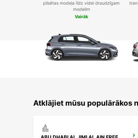
pilsētas modeļa līdz videi draudzīgam
tran
modelim
Vairāk
Atklājiet mūsu populārākos 
ABU DHABI AL JIMI AL AIN FREE DELIVERY