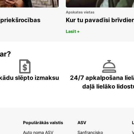
Apskates vietas
 priekšrocības
Kur tu pavadīsi brīvdi
Lasīt +
ar?
kādu slēpto izmaksu
24/7 apkalpošana liel
daļā lielāko lidost
Populārākās valstis
ASV
L
Auto noma ASV
Sanfrancisko
V