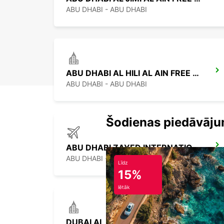
ABU DHABI - ABU DHABI
ABU DHABI AL HILI AL AIN FREE DELIVERY
ABU DHABI - ABU DHABI
Šodienas piedāvāju
ABU DHABI ZAYED INTERNATIONAL AIRPORT
ABU DHABI - ABU DHABI
Līdz
15%
lētāk
DUBAI AL QUOZE BRANCH