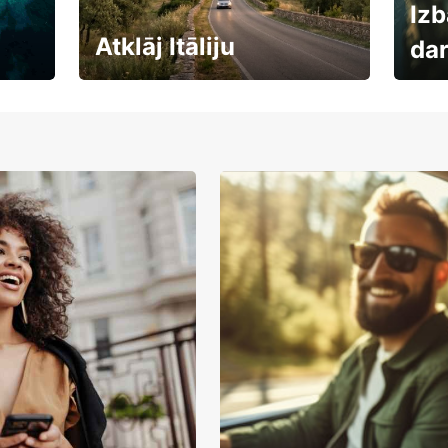
Izb
Atklāj Itāliju
da
Auto
Rezervē savas brīvdienas
uzņē