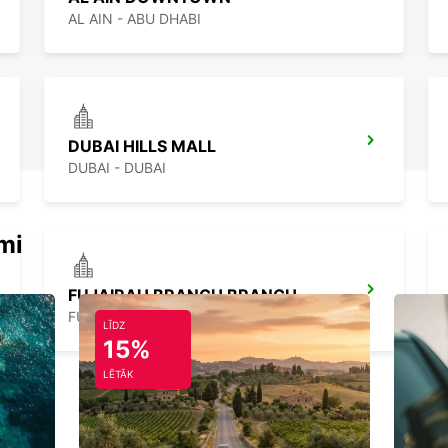
AL AIN - ABU DHABI
DUBAI HILLS MALL
DUBAI - DUBAI
mi
FUJAIRAH BRANCH BRANCH
FUJAIRAH - DUBAI
LĪDZ
15%
LĒTĀK