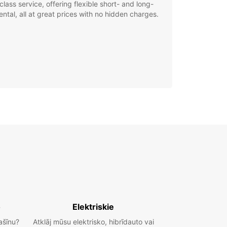
class service, offering flexible short- and long-
ental, all at great prices with no hidden charges.
o
Elektriskie
ašīnu?
Atklāj mūsu elektrisko, hibrīdauto vai