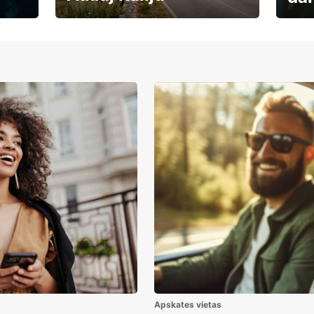
Auto
Rezervē savas brīvdienas
uzņē
Apskates vietas