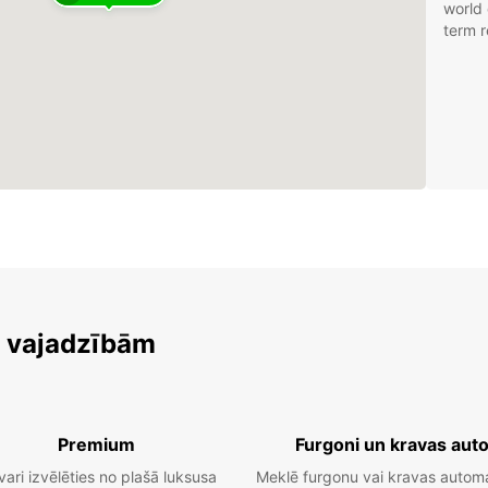
world 
term r
m vajadzībām
Premium
Furgoni un kravas aut
vari izvēlēties no plašā luksusa
Meklē furgonu vai kravas autom