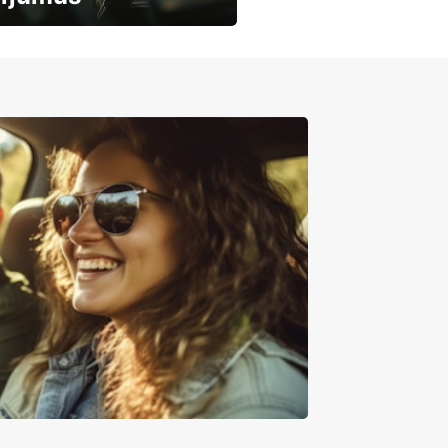
mašīnu noma
mumiem