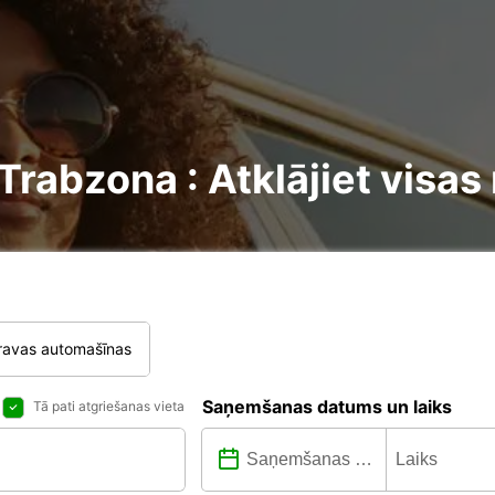
abzona : Atklājiet visas
ravas automašīnas
Saņemšanas datums un laiks
Tā pati atgriešanas vieta