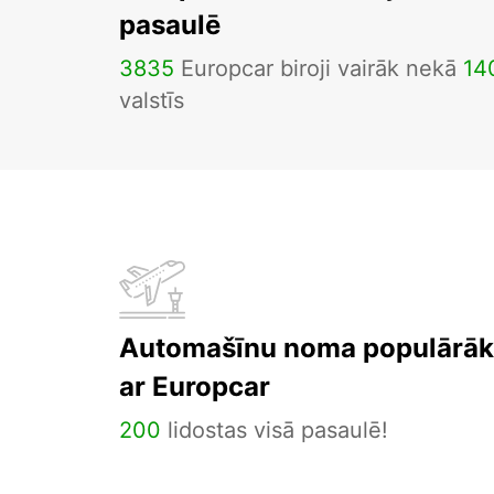
pasaulē
3835
Europcar biroji vairāk nekā
14
valstīs
Automašīnu noma populārāka
ar Europcar
200
lidostas visā pasaulē!