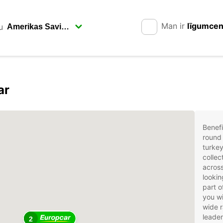
Man ir
līgumce
u
ar
Benefi
round 
turkey
collec
across
lookin
part o
you wi
wide r
leader
2