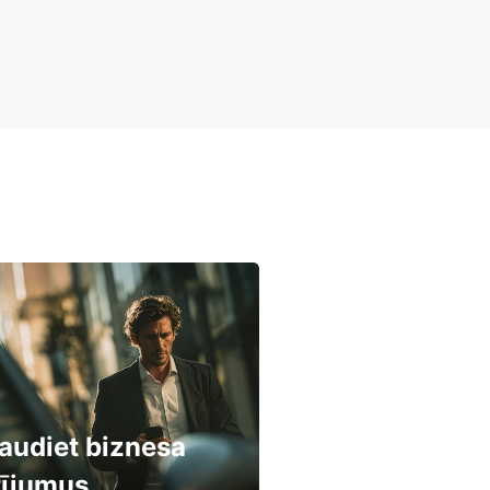
audiet biznesa
rījumus