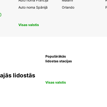
Auto noma Francijā
Maiami
K
Auto noma Spānijā
Orlando
0
Visas valstis
Populārākās
lidostas stacijas
jās lidostās
Visas valstis