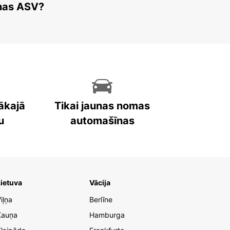
enas ASV?
ākajā
Tikai jaunas nomas
u
automašīnas
ietuva
Vācija
iļņa
Berlīne
Kauņa
Hamburga