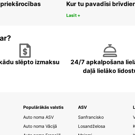
 priekšrocības
Kur tu pavadīsi brīvdi
Lasīt +
ar?
kādu slēpto izmaksu
24/7 apkalpošana liel
daļā lielāko lidost
Populārākās valstis
ASV
L
Auto noma ASV
Sanfrancisko
V
Auto noma Vācijā
Losandželosa