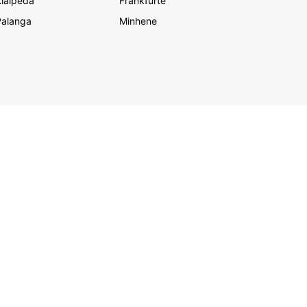
laipēda
Frankfurte
Palanga
Minhene