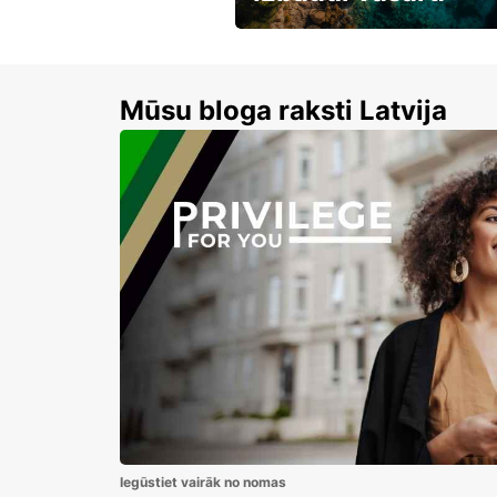
Līdz 15% atlaides auto nomai
Mūsu bloga raksti Latvija
Iegūstiet vairāk no nomas