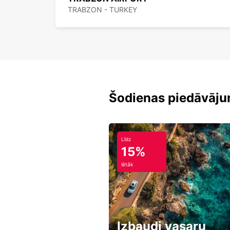
TRABZON - TURKEY
Šodienas piedāvāju
Līdz
15%
lētāk
Izbaudi vasaru