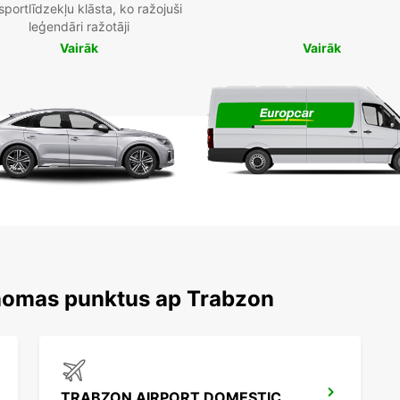
sportlīdzekļu klāsta, ko ražojuši
leģendāri ražotāji
Vairāk
Vairāk
 nomas punktus ap Trabzon
TRABZON AIRPORT DOMESTIC ARRIVAL