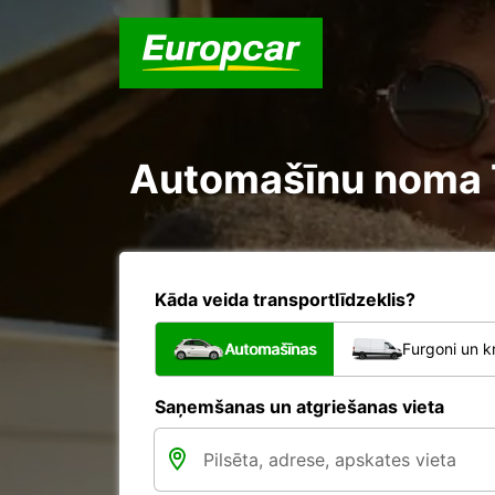
Automašīnu noma Tr
Kāda veida transportlīdzeklis?
Automašīnas
Furgoni un k
Saņemšanas un atgriešanas vieta