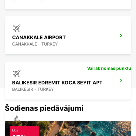
CANAKKALE AIRPORT
CANAKKALE - TURKEY
Vairāk nomas punktu
BALIKESIR EDREMIT KOCA SEYIT APT
BALIKESIR - TURKEY
Šodienas piedāvājumi
CANAKKALE
Līdz
CANAKKALE - TURKEY