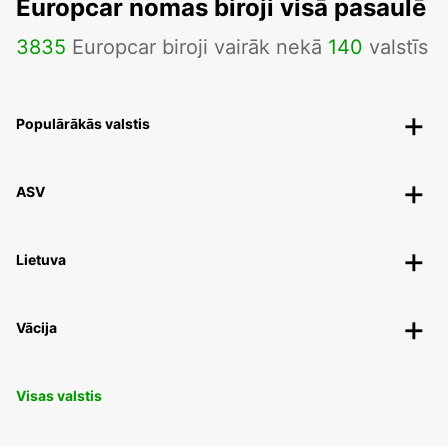
Europcar nomas biroji visā pasaulē
3835
Europcar biroji vairāk nekā
140
valstīs
Populārākās valstis
ASV
Lietuva
Vācija
Visas valstis