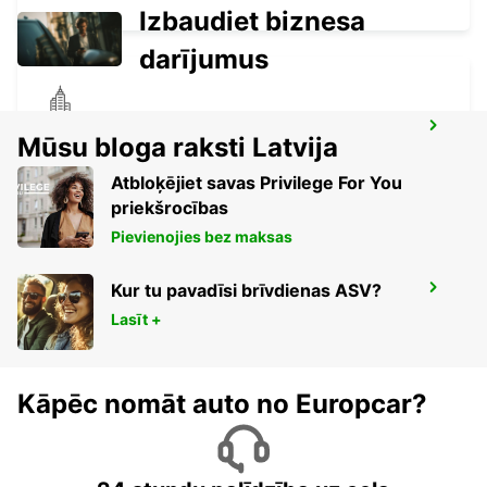
Izbaudiet biznesa
darījumus
ISTANBUL ATASEHIR MEET AND GREET
Mūsu bloga raksti Latvija
ISTANBUL - TURKEY
Atbloķējiet savas Privilege For You
priekšrocības
Pievienojies bez maksas
Kur tu pavadīsi brīvdienas ASV?
ISTANBUL KARTAL ASIAN SIDE
ISTANBUL - TURKEY
Lasīt +
Kāpēc nomāt auto no Europcar?