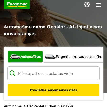
Automašīnu noma Ocaklar : Atklājiet visas
mūsu stacijas
Kāda veida transportlīdzeklis?
Automašīnas
Furgoni un kravas automašīnas
Izvēlieties saņemšanas vietu
Auto noma
Car Rental Turkey
Ocaklar