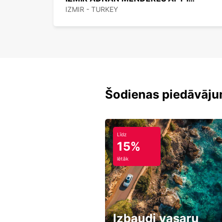
IZMIR - TURKEY
Šodienas piedāvāju
Līdz
15%
lētāk
Izbaudi vasaru