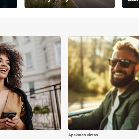
Auto
Rezervē savas brīvdienas
uzņē
Apskates vietas