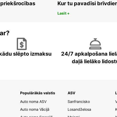
 priekšrocības
Kur tu pavadīsi brīvdi
Lasīt +
ar?
kādu slēpto izmaksu
24/7 apkalpošana liel
daļā lielāko lidost
Populārākās valstis
ASV
L
Auto noma ASV
Sanfrancisko
V
Auto noma Vācijā
Losandželosa