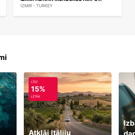
IZMIR - TURKEY
mi
LĪDZ
15%
LĒTĀK
Izb
Atklāj Itāliju
da