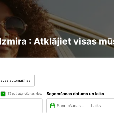
mira : Atklājiet visas mū
ravas automašīnas
Saņemšanas datums un laiks
Tā pati atgriešanas vieta