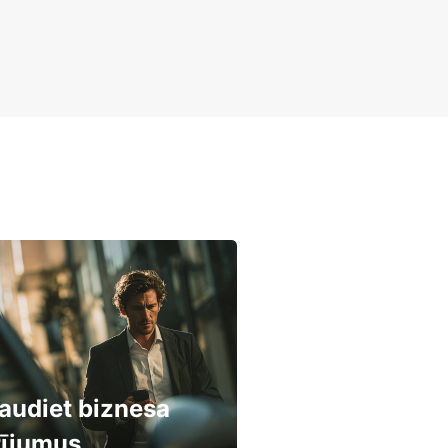
audiet biznesa
rījumus