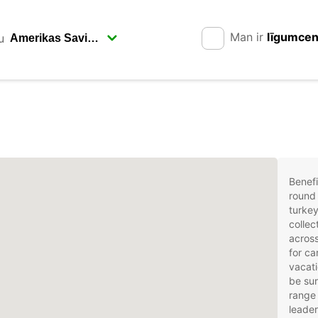
Man ir
līgumce
u
Benefi
round 
turkey
collec
across
for ca
vacati
be sur
range 
leader