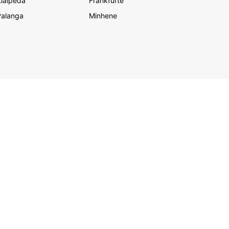
laipēda
Frankfurte
Palanga
Minhene