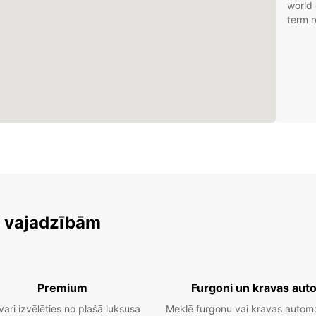
world 
term r
2
m vajadzībām
Premium
Furgoni un kravas aut
vari izvēlēties no plašā luksusa
Meklē furgonu vai kravas autom