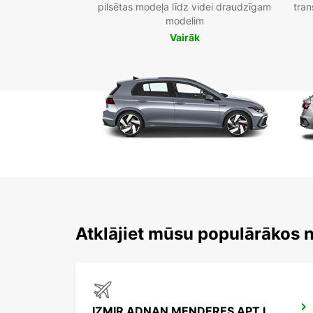
pilsētas modeļa līdz videi draudzīgam
tran
modelim
Vairāk
Atklājiet mūsu populārākos 
IZMIR ADNAN MENDERES APT INTER