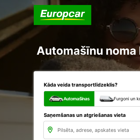
Automašīnu noma Iz
Kāda veida transportlīdzeklis?
Automašīnas
Furgoni un k
Saņemšanas un atgriešanas vieta