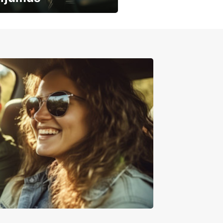
mašīnu noma
mumiem