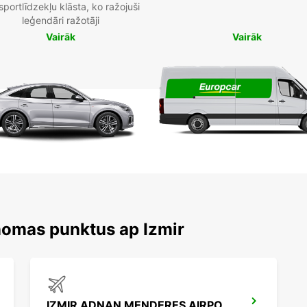
sportlīdzekļu klāsta, ko ražojuši
leģendāri ražotāji
Vairāk
Vairāk
nomas punktus ap Izmir
IZMIR ADNAN MENDERES AIRPORT DOMESTIC