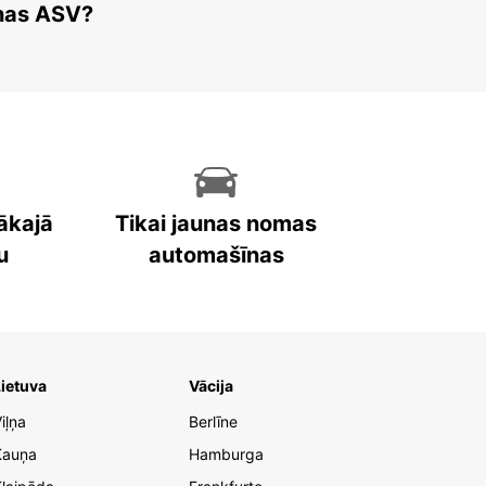
enas ASV?
ākajā
Tikai jaunas nomas
u
automašīnas
ietuva
Vācija
iļņa
Berlīne
Kauņa
Hamburga