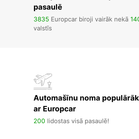
pasaulē
3835
Europcar biroji vairāk nekā
14
valstīs
Automašīnu noma populārāka
ar Europcar
200
lidostas visā pasaulē!