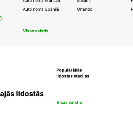
Auto noma Francijā
Maiami
K
Auto noma Spānijā
Orlando
0
Visas valstis
Populārākās
lidostas stacijas
jās lidostās
Visas valstis