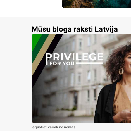
Līdz 15% atlaides auto nomai
Mūsu bloga raksti Latvija
Iegūstiet vairāk no nomas