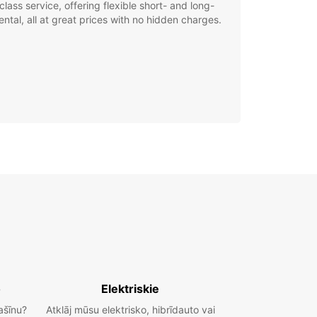
class service, offering flexible short- and long-
ental, all at great prices with no hidden charges.
o
Elektriskie
ašīnu?
Atklāj mūsu elektrisko, hibrīdauto vai