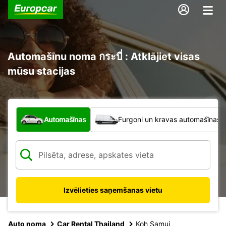
Automašīnu noma กระบี่ : Atklājiet visas
mūsu stacijas
Kāda veida transportlīdzeklis?
Automašīnas
Furgoni un kravas automašīnas
Izvēlieties saņemšanas vietu
Auto noma
Car Rental Thailand
Koh Samui