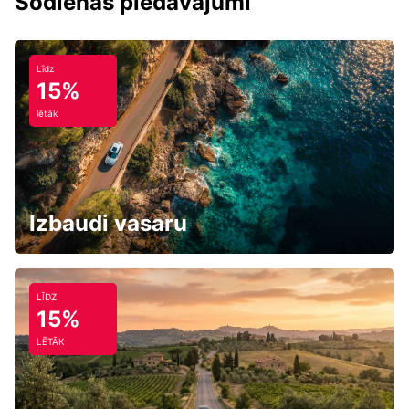
Šodienas piedāvājumi
Līdz
15%
lētāk
Izbaudi vasaru
LĪDZ
15%
LĒTĀK