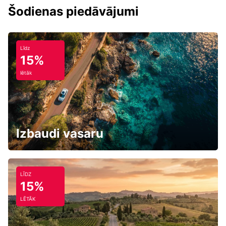
Šodienas piedāvājumi
Līdz
15%
lētāk
Izbaudi vasaru
LĪDZ
15%
LĒTĀK