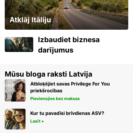
Atklāj Itāliju
Izbaudiet biznesa
darījumus
Mūsu bloga raksti Latvija
Atbloķējiet savas Privilege For You
priekšrocības
Pievienojies bez maksas
Kur tu pavadīsi brīvdienas ASV?
Lasīt +