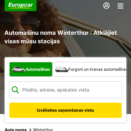
Automašīnu noma Winterthur : Atklājiet
visas mūsu stacijas
Kāda veida transportlīdzeklis?
Automašīnas
Furgoni un kravas automašīnas
Izvēlieties saņemšanas vietu
Auto noma
Winterthur