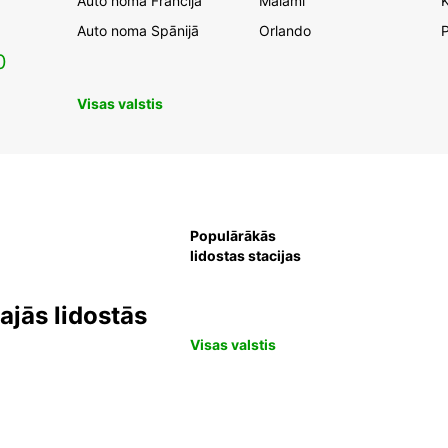
Auto noma Francijā
Maiami
K
Auto noma Spānijā
Orlando
0
Visas valstis
Populārākās
lidostas stacijas
jās lidostās
Visas valstis