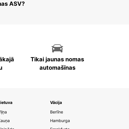
enas ASV?
ākajā
Tikai jaunas nomas
u
automašīnas
ietuva
Vācija
iļņa
Berlīne
Kauņa
Hamburga