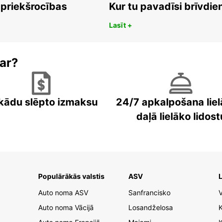
 priekšrocības
Kur tu pavadīsi brīvdi
Lasīt +
ar?
kādu slēpto izmaksu
24/7 apkalpošana liel
daļā lielāko lidost
Populārākās valstis
ASV
L
Auto noma ASV
Sanfrancisko
V
Auto noma Vācijā
Losandželosa