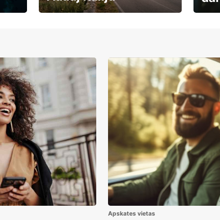
Auto
Rezervē savas brīvdienas
uzņē
Apskates vietas