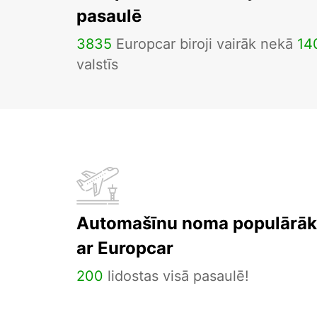
pasaulē
3835
Europcar biroji vairāk nekā
14
valstīs
Automašīnu noma populārāka
ar Europcar
200
lidostas visā pasaulē!