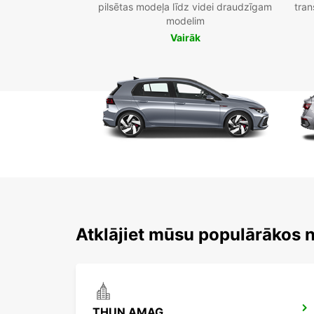
pilsētas modeļa līdz videi draudzīgam
tran
modelim
Vairāk
Atklājiet mūsu populārākos
THUN AMAG