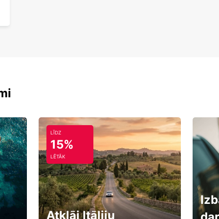
mi
LĪDZ
15%
LĒTĀK
Izb
Atklāj Itāliju
da