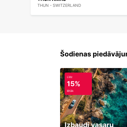
THUN - SWITZERLAND
Šodienas piedāvāju
Līdz
15%
lētāk
Izbaudi vasaru