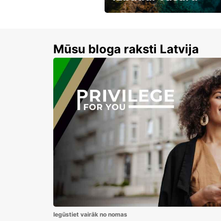
Līdz 15% atlaides auto nomai
Mūsu bloga raksti Latvija
Iegūstiet vairāk no nomas