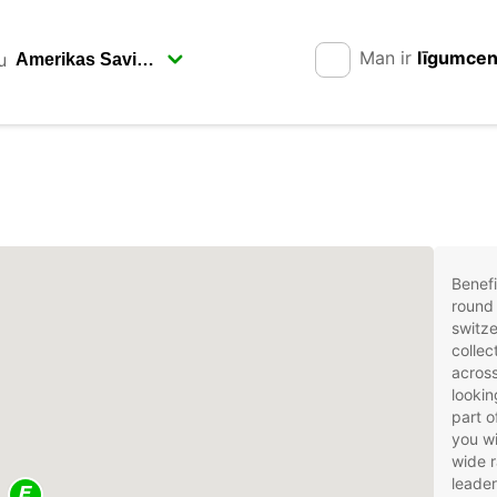
Man ir
līgumce
u
Benefi
round 
switze
collec
across
lookin
part o
you wi
wide r
leader