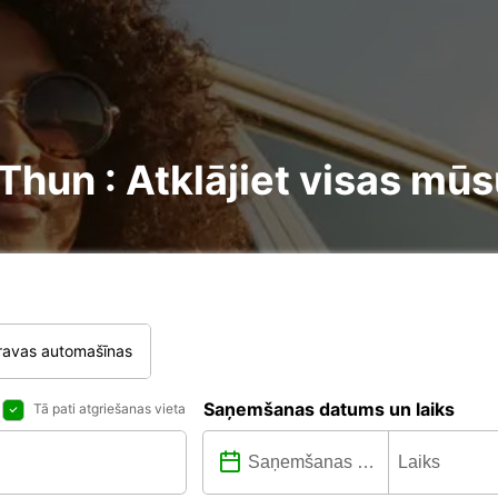
un : Atklājiet visas mūsu
ravas automašīnas
Saņemšanas datums un laiks
Tā pati atgriešanas vieta