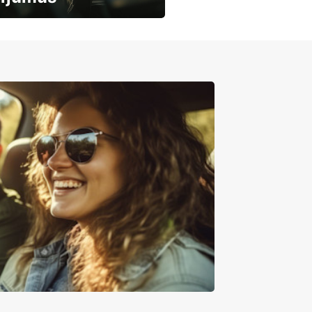
mašīnu noma
mumiem