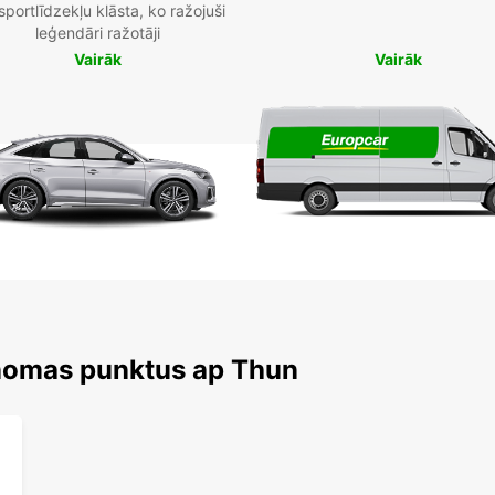
sportlīdzekļu klāsta, ko ražojuši
leģendāri ražotāji
Vairāk
Vairāk
 nomas punktus ap Thun