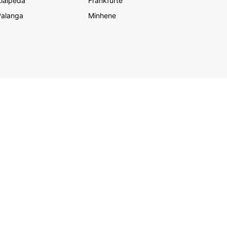
laipēda
Frankfurte
Palanga
Minhene