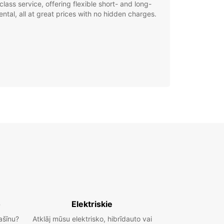
class service, offering flexible short- and long-
ental, all at great prices with no hidden charges.
o
Elektriskie
ašīnu?
Atklāj mūsu elektrisko, hibrīdauto vai