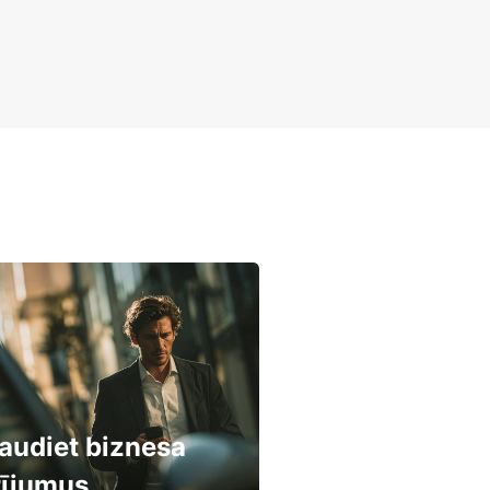
audiet biznesa
rījumus