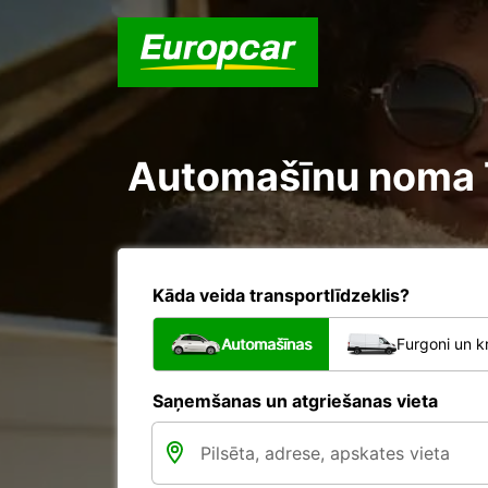
Automašīnu noma Th
Kāda veida transportlīdzeklis?
Automašīnas
Furgoni un k
Saņemšanas un atgriešanas vieta