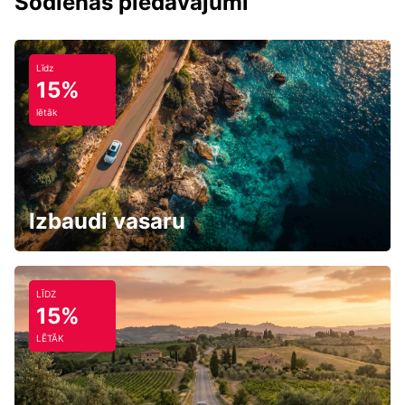
Šodienas piedāvājumi
Līdz
15%
lētāk
Izbaudi vasaru
LĪDZ
15%
LĒTĀK