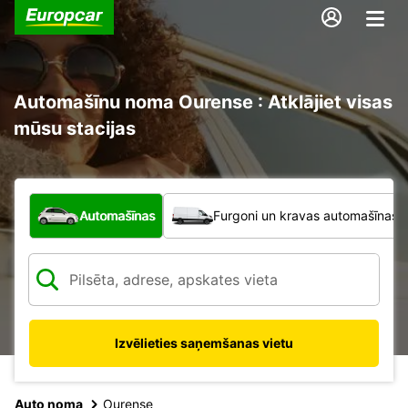
Automašīnu noma Ourense : Atklājiet visas
mūsu stacijas
Kāda veida transportlīdzeklis?
Automašīnas
Furgoni un kravas automašīnas
Izvēlieties saņemšanas vietu
Auto noma
Ourense