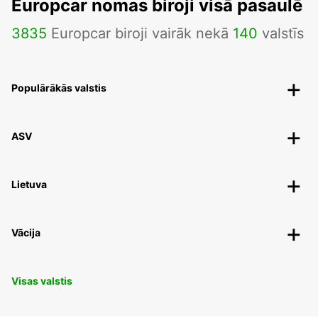
Europcar nomas biroji visā pasaulē
3835
Europcar biroji vairāk nekā
140
valstīs
Populārākās valstis
ASV
Lietuva
Vācija
Visas valstis