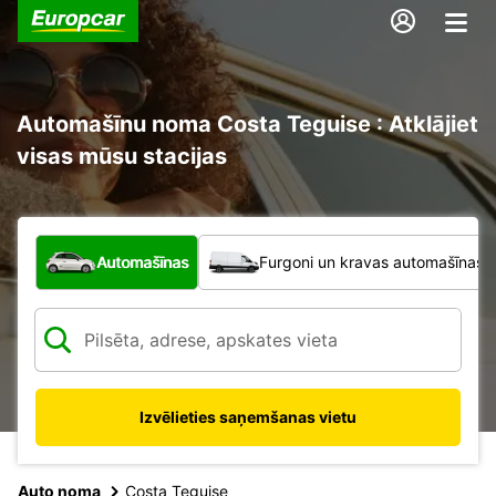
Automašīnu noma Costa Teguise : Atklājiet
visas mūsu stacijas
Kāda veida transportlīdzeklis?
Automašīnas
Furgoni un kravas automašīnas
Izvēlieties saņemšanas vietu
Auto noma
Costa Teguise