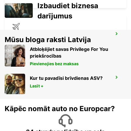
Izbaudiet biznesa
darījumus
LA PALMA AIRPORT
Mūsu bloga raksti Latvija
VILLA DE MAZO - SPAIN
Atbloķējiet savas Privilege For You
priekšrocības
Pievienojies bez maksas
Kur tu pavadīsi brīvdienas ASV?
AGADIR LIDOSTA
AGADIR - MOROCCO
Lasīt +
Kāpēc nomāt auto no Europcar?