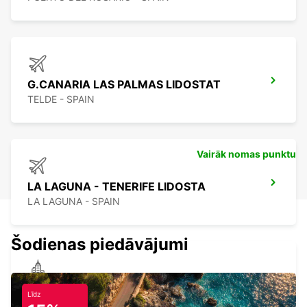
G.CANARIA LAS PALMAS LIDOSTAT
TELDE - SPAIN
Vairāk nomas punktu
LA LAGUNA - TENERIFE LIDOSTA
LA LAGUNA - SPAIN
Šodienas piedāvājumi
TENERIFE PUERTO DE LA CRUZ LA PAZ
Līdz
PUERTO DE LA CRUZ - SPAIN