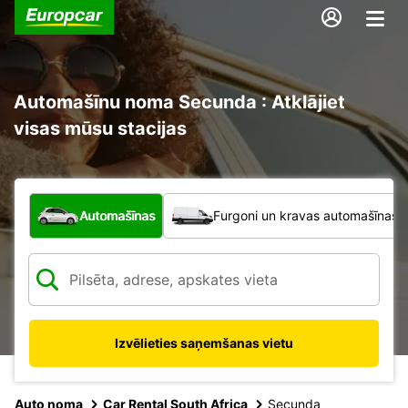
Automašīnu noma Secunda : Atklājiet
visas mūsu stacijas
Kāda veida transportlīdzeklis?
Automašīnas
Furgoni un kravas automašīnas
Izvēlieties saņemšanas vietu
Auto noma
Car Rental South Africa
Secunda