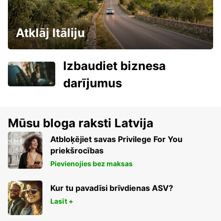
Atklāj Itāliju
Izbaudiet biznesa
darījumus
Mūsu bloga raksti Latvija
Atbloķējiet savas Privilege For You
priekšrocības
Pievienojies bez maksas
Kur tu pavadīsi brīvdienas ASV?
Lasīt +