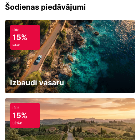
Šodienas piedāvājumi
Līdz
15%
lētāk
Izbaudi vasaru
LĪDZ
15%
LĒTĀK