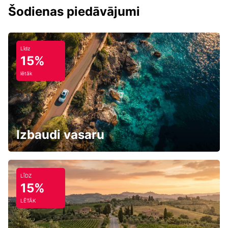
Šodienas piedāvājumi
Līdz
15%
lētāk
Izbaudi vasaru
LĪDZ
15%
LĒTĀK