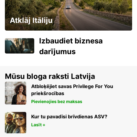
Atklāj Itāliju
Izbaudiet biznesa
darījumus
Mūsu bloga raksti Latvija
Atbloķējiet savas Privilege For You
priekšrocības
Pievienojies bez maksas
Kur tu pavadīsi brīvdienas ASV?
Lasīt +