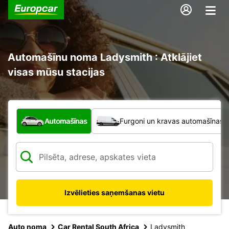
Automašīnu noma Ladysmith : Atklājiet
visas mūsu stacijas
Kāda veida transportlīdzeklis?
Automašīnas
Furgoni un kravas automašīnas
Izvēlieties saņemšanas vietu
Auto noma
Car Rental South Africa
Ladysmith