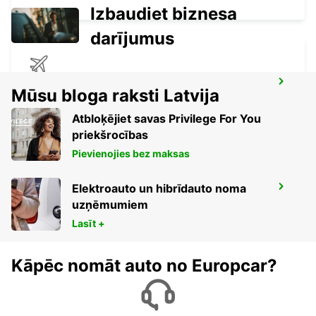
Izbaudiet biznesa
darījumus
SIBIU AIRPORT
Mūsu bloga raksti Latvija
SIBIU - ROMANIA
Atbloķējiet savas Privilege For You
priekšrocības
Pievienojies bez maksas
Elektroauto un hibrīdauto noma
BOURGAS AIRPORT
uzņēmumiem
BOURGAS - BULGARIA
Lasīt +
Kāpēc nomāt auto no Europcar?