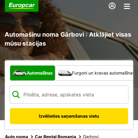
Automašīnu noma Gârbovi : Atklājiet visas
mūsu stacijas
Kāda veida transportlīdzeklis?
Automašīnas
Furgoni un kravas automašīnas
Izvēlieties saņemšanas vietu
Auto noma
Car Rental Romania
Garbovi