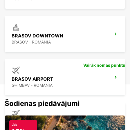
BRASOV DOWNTOWN
BRASOV - ROMANIA
Vairāk nomas punktu
BRASOV AIRPORT
GHIMBAV - ROMANIA
Šodienas piedāvājumi
CONSTANTA AIRPORT
Līdz
MIHAIL KOGALNICEANU - ROMANIA