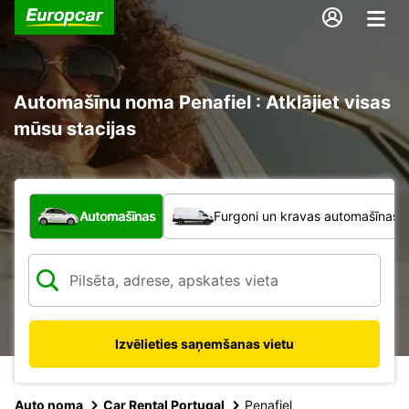
Automašīnu noma Penafiel : Atklājiet visas
mūsu stacijas
Kāda veida transportlīdzeklis?
Automašīnas
Furgoni un kravas automašīnas
Izvēlieties saņemšanas vietu
Auto noma
Car Rental Portugal
Penafiel