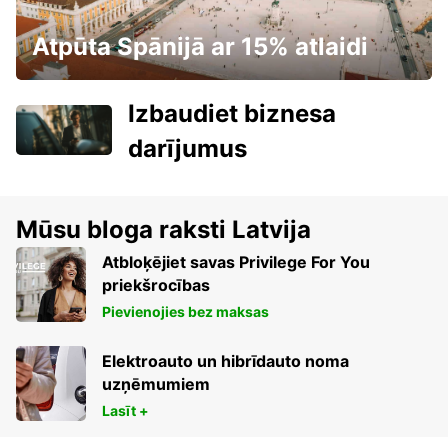
Atpūta Spānijā ar 15% atlaidi
Izbaudiet biznesa
darījumus
Mūsu bloga raksti Latvija
Atbloķējiet savas Privilege For You
priekšrocības
Pievienojies bez maksas
Elektroauto un hibrīdauto noma
uzņēmumiem
Lasīt +