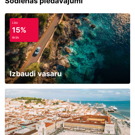
Šodienas piedāvājumi
Līdz
15%
lētāk
Izbaudi vasaru