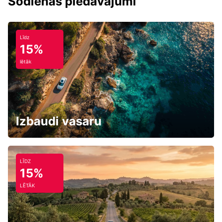
Šodienas piedāvājumi
Līdz
15%
lētāk
Izbaudi vasaru
LĪDZ
15%
LĒTĀK