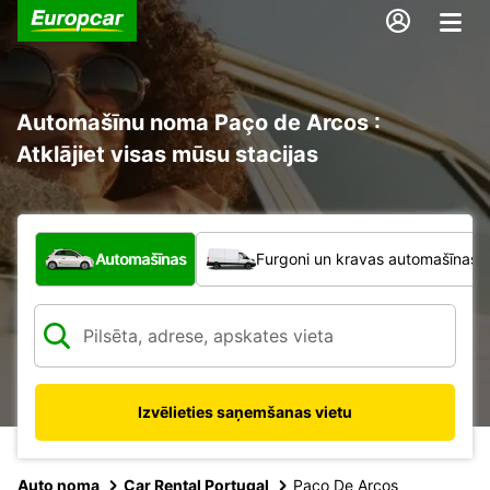
Automašīnu noma Paço de Arcos :
Atklājiet visas mūsu stacijas
Kāda veida transportlīdzeklis?
Automašīnas
Furgoni un kravas automašīnas
Izvēlieties saņemšanas vietu
Auto noma
Car Rental Portugal
Paco De Arcos