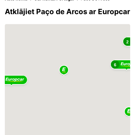
Atklājiet Paço de Arcos ar Europcar
2
6
2