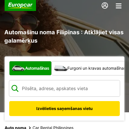
Automašīnu noma Filipīnas : Atklājiet visas
galamērķus
Kāda veida transportlīdzeklis?
Automašīnas
Furgoni un kravas automašīnas
Izvēlieties saņemšanas vietu
Auto noma
Car Rental Philippines