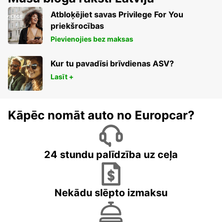
Atbloķējiet savas Privilege For You
priekšrocības
Pievienojies bez maksas
Kur tu pavadīsi brīvdienas ASV?
Lasīt +
Kāpēc nomāt auto no Europcar?
24 stundu palīdzība uz ceļa
Nekādu slēpto izmaksu