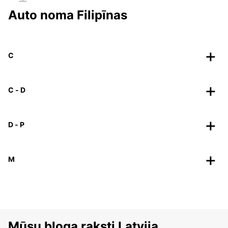
Auto noma Filipīnas
C
C - D
D - P
M
Mūsu bloga raksti Latvija