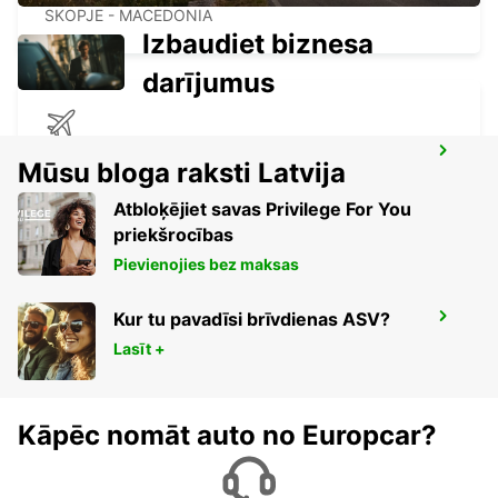
SKOPJE - MACEDONIA
Izbaudiet biznesa
darījumus
SKOPJE INTERNATIONAL AIRPORT
Mūsu bloga raksti Latvija
SKOPJE - MACEDONIA
Atbloķējiet savas Privilege For You
priekšrocības
Pievienojies bez maksas
Kur tu pavadīsi brīvdienas ASV?
IOANNINA AIRPORT
EXOHI IOANNINA - GREECE
Lasīt +
Kāpēc nomāt auto no Europcar?