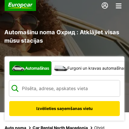
Automašīnu noma Охрид : Atklājiet visas
mūsu stacijas
Kāda veida transportlīdzeklis?
Automašīnas
Furgoni un kravas automašīnas
Izvēlieties saņemšanas vietu
Auto noma
Car Rental North Macedonia
Ohrid