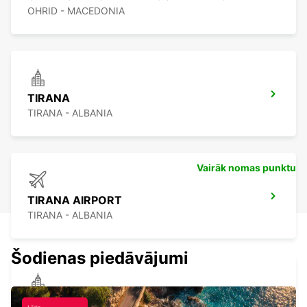
OHRID - MACEDONIA
TIRANA
TIRANA - ALBANIA
Vairāk nomas punktu
TIRANA AIRPORT
TIRANA - ALBANIA
Šodienas piedāvājumi
TETOVO AUTO CEM MEET AND GREET