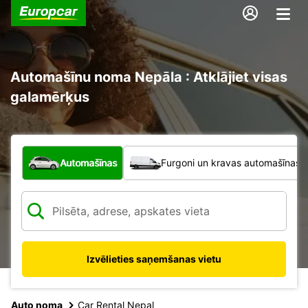
Automašīnu noma Nepāla : Atklājiet visas
galamērķus
Kāda veida transportlīdzeklis?
Automašīnas
Furgoni un kravas automašīnas
Izvēlieties saņemšanas vietu
Auto noma
Car Rental Nepal