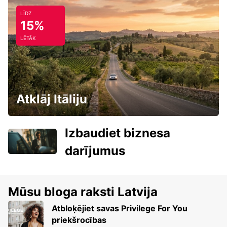
LĪDZ
15%
LĒTĀK
Atklāj Itāliju
Izbaudiet biznesa
darījumus
Mūsu bloga raksti Latvija
Atbloķējiet savas Privilege For You
priekšrocības