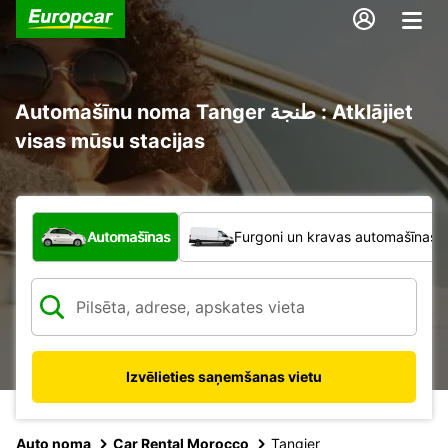
Automašīnu noma Tanger طنجة : Atklājiet
visas mūsu stacijas
Kāda veida transportlīdzeklis?
Automašīnas
Furgoni un kravas automašīnas
Izvēlieties saņemšanas vietu
Auto noma
Car Rental Morocco
Tangier