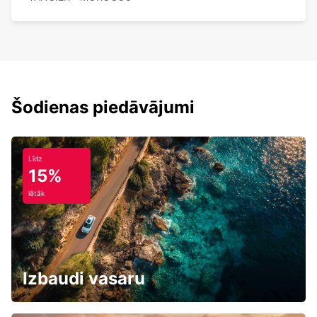
Šodienas piedāvājumi
Līdz
15%
lētāk
Izbaudi vasaru