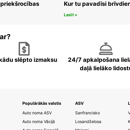
 priekšrocības
Kur tu pavadīsi brīvdi
Lasīt +
ar?
kādu slēpto izmaksu
24/7 apkalpošana liel
daļā lielāko lidost
Populārākās valstis
ASV
L
Auto noma ASV
Sanfrancisko
V
Auto noma Vācijā
Losandželosa