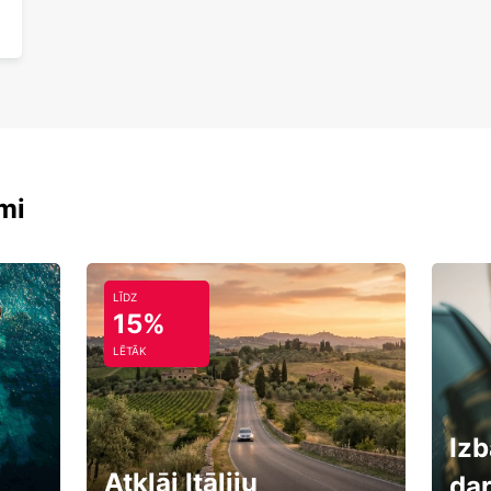
mi
LĪDZ
15%
LĒTĀK
Izb
Atklāj Itāliju
da