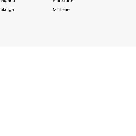
laipēda
Frankfurte
Palanga
Minhene