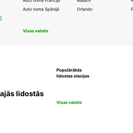
Auto noma Francijā
Maiami
K
Auto noma Spānijā
Orlando
0
Visas valstis
Populārākās
lidostas stacijas
jās lidostās
Visas valstis