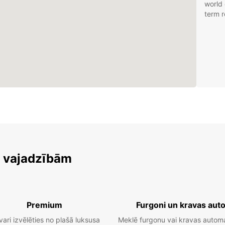
world 
term r
m vajadzībām
Premium
Furgoni un kravas aut
vari izvēlēties no plašā luksusa
Meklē furgonu vai kravas autom