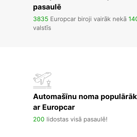
pasaulē
3835
Europcar biroji vairāk nekā
14
valstīs
Automašīnu noma populārāka
ar Europcar
200
lidostas visā pasaulē!