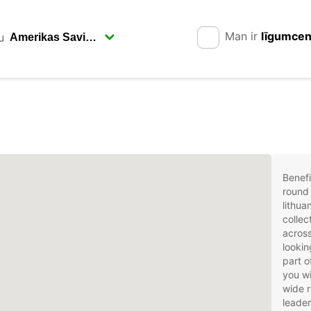
Man ir
līgumce
u
Benefi
round 
lithua
collec
across
lookin
part o
you wi
wide r
leader