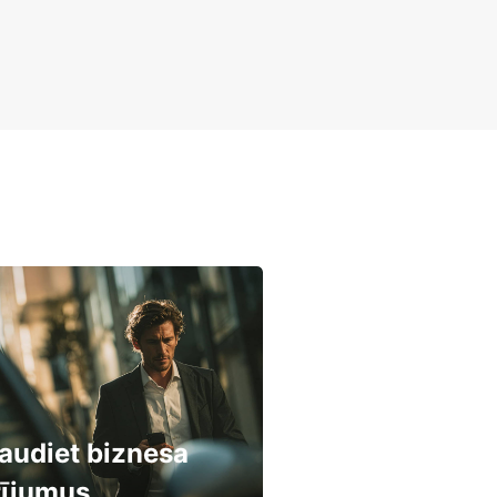
audiet biznesa
rījumus