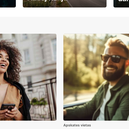
Auto
Rezervē savas brīvdienas
uzņē
Apskates vietas