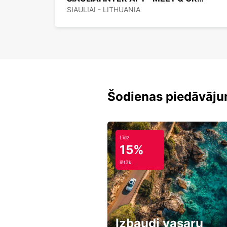
SIAULIAI - LITHUANIA
Šodienas piedāvāju
Līdz
15%
lētāk
Izbaudi vasaru