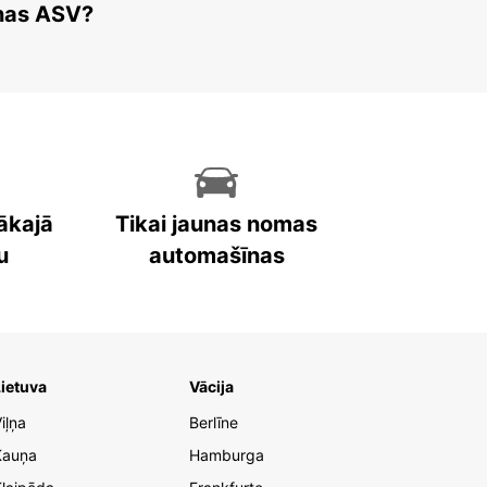
enas ASV?
ākajā
Tikai jaunas nomas
u
automašīnas
ietuva
Vācija
iļņa
Berlīne
Kauņa
Hamburga