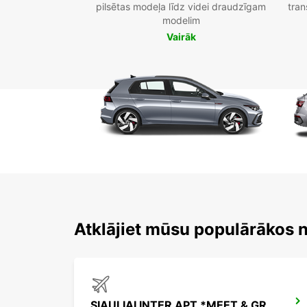
pilsētas modeļa līdz videi draudzīgam
tran
modelim
Vairāk
Atklājiet mūsu populārākos 
SIAULIAI INTER APT *MEET & GREET*