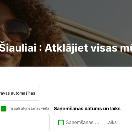
auliai : Atklājiet visas m
ravas automašīnas
Saņemšanas datums un laiks
Tā pati atgriešanas vieta