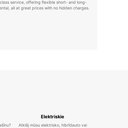
class service, offering flexible short- and long-
ental, all at great prices with no hidden charges.
o
Elektriskie
ašīnu?
Atklāj mūsu elektrisko, hibrīdauto vai