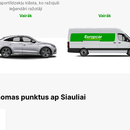
sportlīdzekļu klāsta, ko ražojuši
leģendāri ražotāji
Vairāk
Vairāk
nomas punktus ap Siauliai