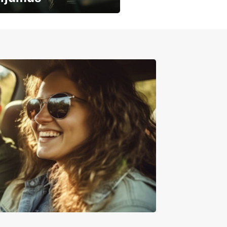
mašīnu noma
mumiem