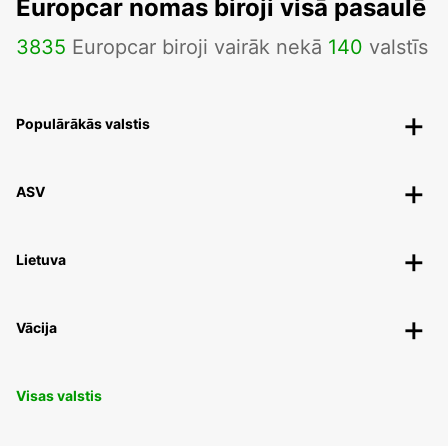
Europcar nomas biroji visā pasaulē
3835
Europcar biroji vairāk nekā
140
valstīs
Populārākās valstis
ASV
Lietuva
Vācija
Visas valstis