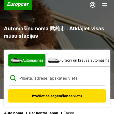
Automašīnu noma 武雄市 : Atklājiet visas
mūsu stacijas
Kāda veida transportlīdzeklis?
Automašīnas
Furgoni un kravas automašīnas
Izvēlieties saņemšanas vietu
Auto noma
Car Rental Japan
Takeo