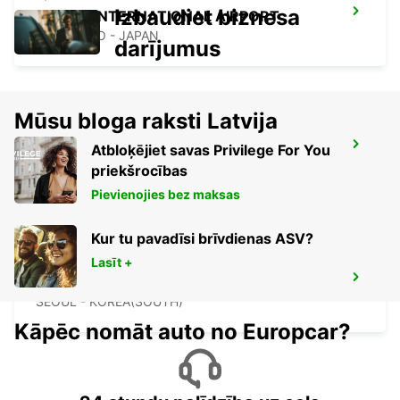
Izbaudiet biznesa
KANSAI INTERNATIONAL AIRPORT
IZUMISANO - JAPAN
darījumus
Mūsu bloga raksti Latvija
GANGNAM DOWNTOWN
Atbloķējiet savas Privilege For You
SEOUL - KOREA(SOUTH)
priekšrocības
Pievienojies bez maksas
Kur tu pavadīsi brīvdienas ASV?
Lasīt +
YONGSAN DOWNTOWN
SEOUL - KOREA(SOUTH)
Kāpēc nomāt auto no Europcar?