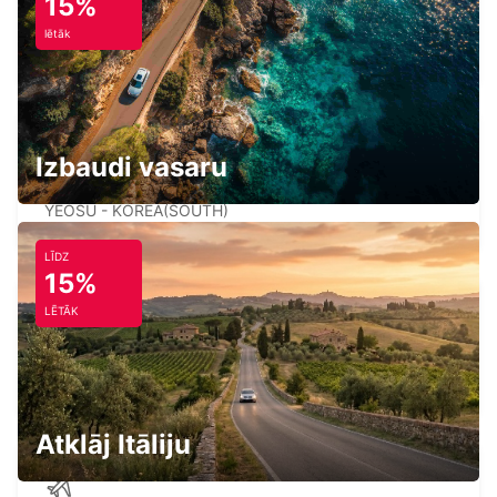
15%
KAGOSHIMA AIRPORT
lētāk
KIRISHIMA - JAPAN
Izbaudi vasaru
YEOSU EXPO STATION
YEOSU - KOREA(SOUTH)
LĪDZ
15%
LĒTĀK
GWANGJU
GWANGJU - KOREA(SOUTH)
Atklāj Itāliju