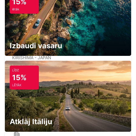
15%
NAGASAKI AIRPORT
lētāk
OMURA - JAPAN
Izbaudi vasaru
KAGOSHIMA AIRPORT
KIRISHIMA - JAPAN
LĪDZ
15%
LĒTĀK
YEOSU EXPO STATION
YEOSU - KOREA(SOUTH)
Atklāj Itāliju