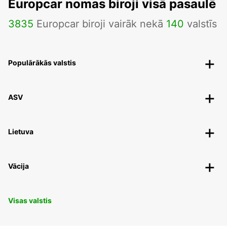
Europcar nomas biroji visā pasaulē
3835
Europcar biroji vairāk nekā
140
valstīs
Populārākās valstis
ASV
Lietuva
Vācija
Visas valstis