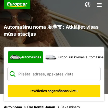
Automašīnu noma 境港市 : Atklājiet visas
mūsu stacijas
Kāda veida transportlīdzeklis?
Automašīnas
Furgoni un kravas automašīnas
Izvēlieties saņemšanas vietu
Auto noma
Car Rental Japan
Sakaiminato