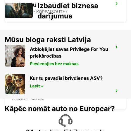
Izbaudiet biznesa
GWANGJU
GWANGJU - KOREA(SOUTH)
darījumus
Mūsu bloga raksti Latvija
SHIN YOKOHAMA STATION
Atbloķējiet savas Privilege For You
YOKOHAMA - JAPAN
priekšrocības
Pievienojies bez maksas
Kur tu pavadīsi brīvdienas ASV?
Lasīt +
TOKYO INTERNATIONAL AIRPORT
OTA KU - JAPAN
Kāpēc nomāt auto no Europcar?