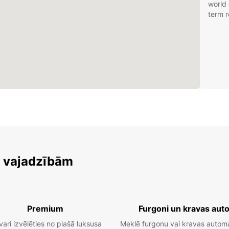
world 
term r
m vajadzībām
Premium
Furgoni un kravas aut
vari izvēlēties no plašā luksusa
Meklē furgonu vai kravas autom