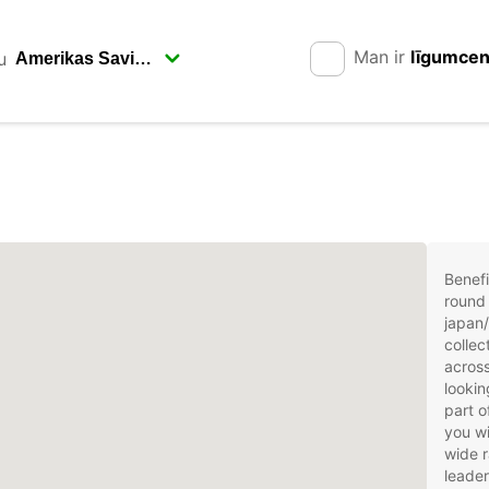
Man ir
līgumce
u
Benefi
round 
japan/
collec
across
lookin
part o
you wi
wide r
leader