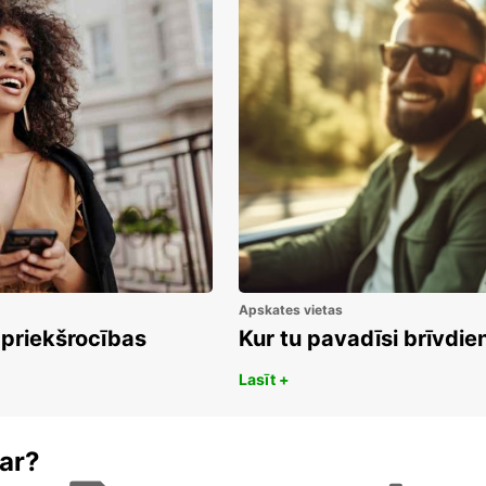
Apskates vietas
 priekšrocības
Kur tu pavadīsi brīvdi
Lasīt +
ar?