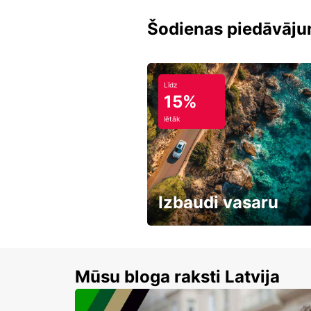
Šodienas piedāvāju
Līdz
15%
lētāk
Izbaudi vasaru
Līdz 15% atlaides auto nomai
Mūsu bloga raksti Latvija