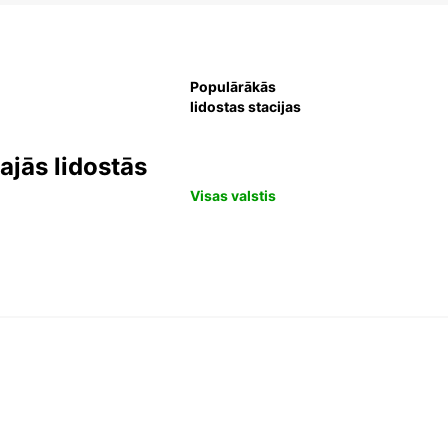
Populārākās
lidostas stacijas
jās lidostās
Visas valstis