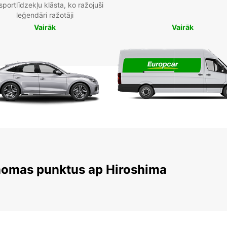
sportlīdzekļu klāsta, ko ražojuši
leģendāri ražotāji
Vairāk
Vairāk
 nomas punktus ap Hiroshima