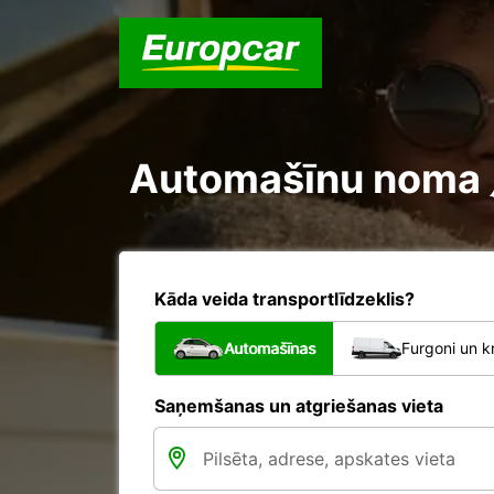
Automašīnu noma 広
Kāda veida transportlīdzeklis?
Automašīnas
Furgoni un k
Saņemšanas un atgriešanas vieta