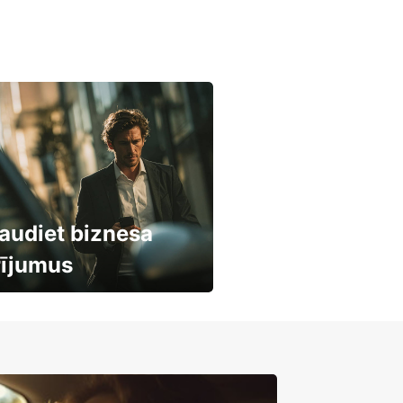
audiet biznesa
rījumus
mašīnu noma
mumiem