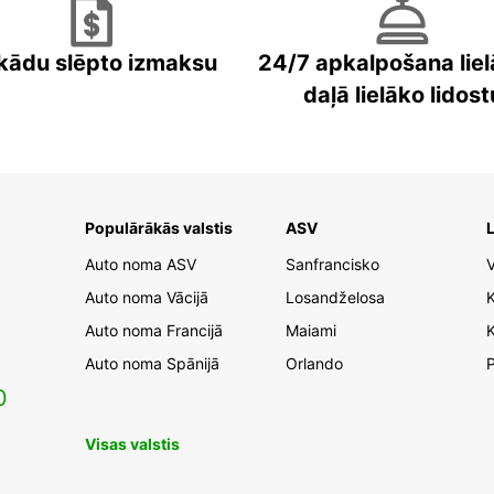
kādu slēpto izmaksu
24/7 apkalpošana liel
daļā lielāko lidost
Populārākās valstis
ASV
L
Auto noma ASV
Sanfrancisko
V
Auto noma Vācijā
Losandželosa
Auto noma Francijā
Maiami
K
Auto noma Spānijā
Orlando
0
Visas valstis