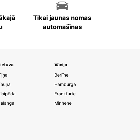
ākajā
Tikai jaunas nomas
u
automašīnas
ietuva
Vācija
iļņa
Berlīne
Kauņa
Hamburga
laipēda
Frankfurte
Palanga
Minhene