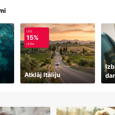
mi
LĪDZ
15%
LĒTĀK
Izb
Atklāj Itāliju
da
Auto
Rezervē savas brīvdienas
uzņē