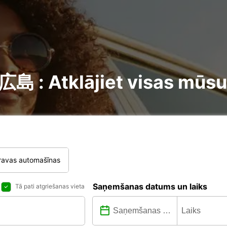
島 : Atklājiet visas mūsu 
ravas automašīnas
Saņemšanas datums un laiks
Tā pati atgriešanas vieta