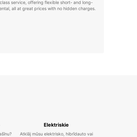
class service, offering flexible short- and long-
ental, all at great prices with no hidden charges.
o
Elektriskie
ašīnu?
Atklāj mūsu elektrisko, hibrīdauto vai