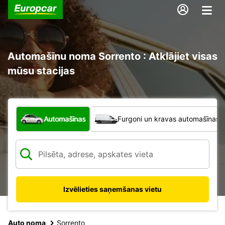
Automašīnu noma Sorrento : Atklājiet visas
mūsu stacijas
Kāda veida transportlīdzeklis?
Automašīnas
Furgoni un kravas automašīnas
Izvēlieties saņemšanas vietu
Auto noma
Sorrento