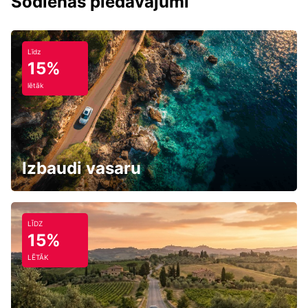
Šodienas piedāvājumi
Līdz
15%
lētāk
Izbaudi vasaru
LĪDZ
15%
LĒTĀK