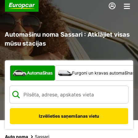
Automašīnu noma Sassari : Atklājiet visas
mūsu stacijas
Kāda veida transportlīdzeklis?
Automašīnas
Furgoni un kravas automašīnas
Izvēlieties saņemšanas vietu
Auto noma
Sassari