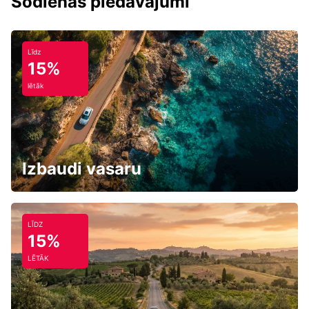
Šodienas piedāvājumi
Līdz
15%
lētāk
Izbaudi vasaru
LĪDZ
15%
LĒTĀK