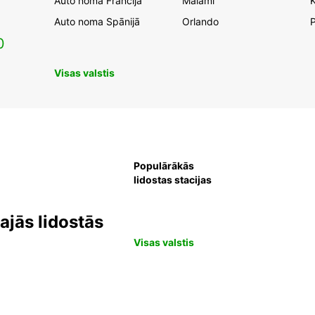
Auto noma Francijā
Maiami
K
Auto noma Spānijā
Orlando
0
Visas valstis
Populārākās
lidostas stacijas
jās lidostās
Visas valstis