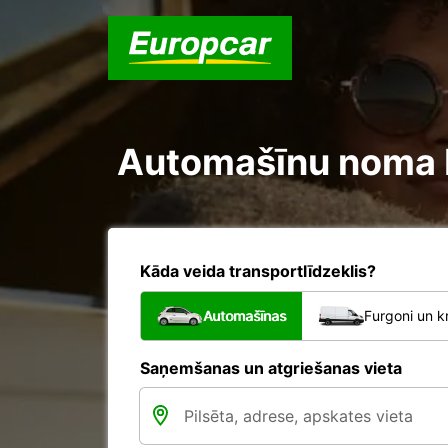
Automašīnu noma Br
Kāda veida transportlīdzeklis?
Automašīnas
Furgoni un k
Saņemšanas un atgriešanas vieta