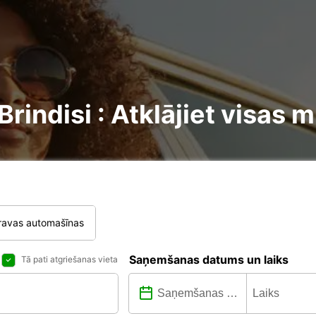
indisi : Atklājiet visas m
ravas automašīnas
Saņemšanas datums un laiks
Tā pati atgriešanas vieta