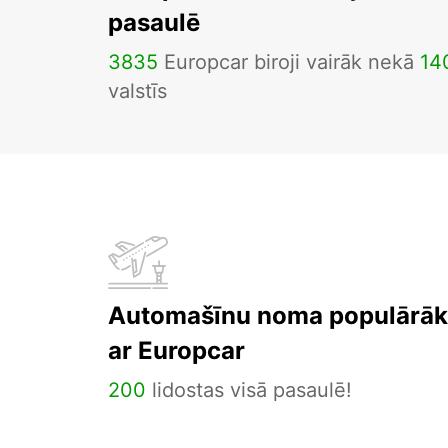
pasaulē
3835
Europcar biroji vairāk nekā
14
valstīs
Automašīnu noma populārāka
ar Europcar
200
lidostas visā pasaulē!