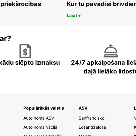
 priekšrocības
Kur tu pavadīsi brīvdi
Lasīt +
ar?
kādu slēpto izmaksu
24/7 apkalpošana liel
daļā lielāko lidost
Populārākās valstis
ASV
L
Auto noma ASV
Sanfrancisko
V
Auto noma Vācijā
Losandželosa