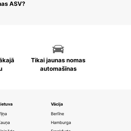
enas ASV?
ākajā
Tikai jaunas nomas
u
automašīnas
ietuva
Vācija
iļņa
Berlīne
Kauņa
Hamburga