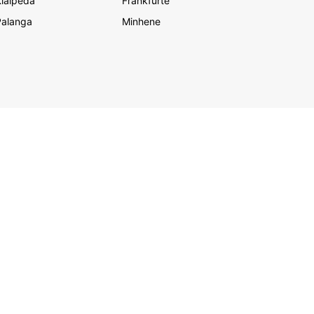
laipēda
Frankfurte
Palanga
Minhene