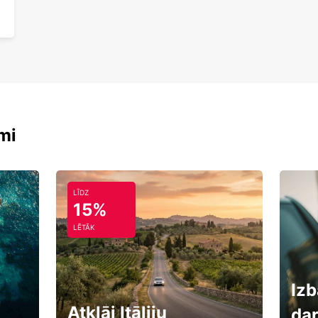
mi
LĪDZ
15%
LĒTĀK
Izb
Atklāj Itāliju
da