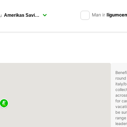
Man ir
līgumce
u
Benefi
round 
italy/
collec
across
for car
vacati
be sur
range 
leader