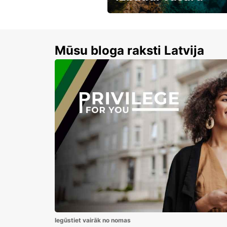
Līdz 15% atlaides auto nomai
Mūsu bloga raksti Latvija
Iegūstiet vairāk no nomas