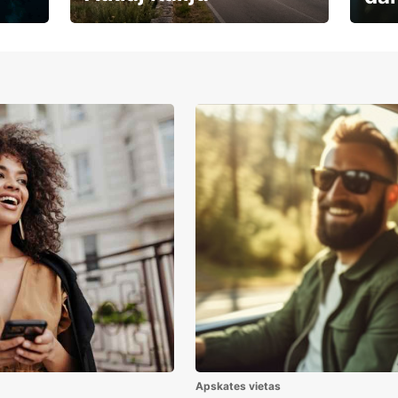
Auto
Rezervē savas brīvdienas
uzņē
Apskates vietas