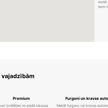
world 
term r
m vajadzībām
Premium
Furgoni un kravas aut
vari izvēlēties no plašā luksusa
Meklē furgonu vai kravas autom