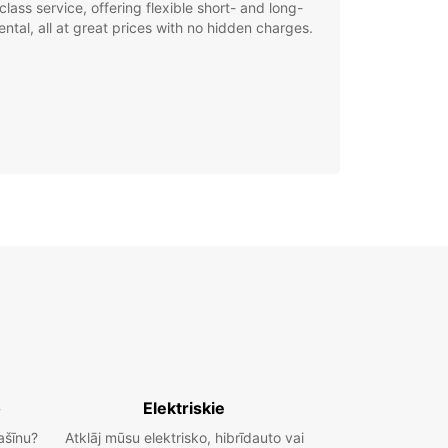
class service, offering flexible short- and long-
ental, all at great prices with no hidden charges.
o
Elektriskie
ašīnu?
Atklāj mūsu elektrisko, hibrīdauto vai