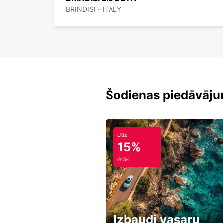
BRINDISI - ITALY
Šodienas piedāvāju
Līdz
15%
lētāk
Izbaudi vasaru