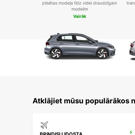
pilsētas modeļa līdz videi draudzīgam
tran
modelim
Vairāk
Atklājiet mūsu populārākos 
BRINDISI LIDOSTA