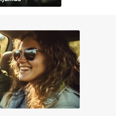
mašīnu noma
mumiem