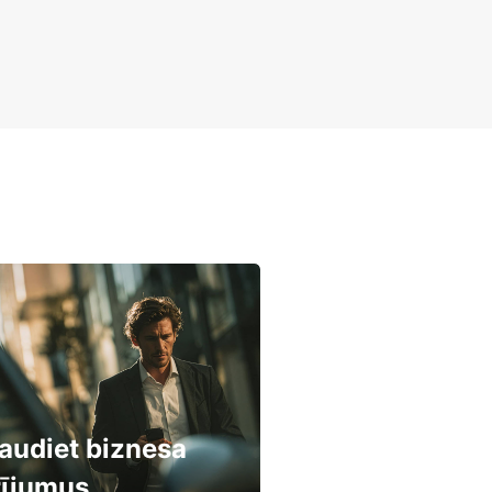
audiet biznesa
rījumus