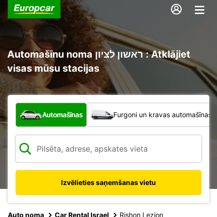
Automašīnu noma ראשון לציון : Atklājiet
visas mūsu stacijas
Kāda veida transportlīdzeklis?
Automašīnas
Furgoni un kravas automašīnas
Izvēlieties saņemšanas vietu
Auto noma
Car Rental Israel
Rishon Lezion