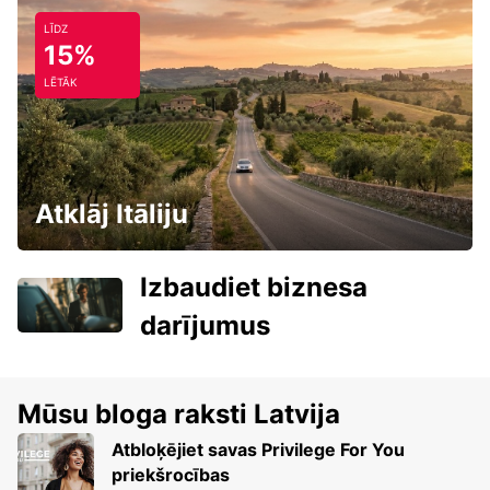
LĪDZ
15%
LĒTĀK
Atklāj Itāliju
Izbaudiet biznesa
darījumus
Mūsu bloga raksti Latvija
Atbloķējiet savas Privilege For You
priekšrocības