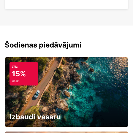
Šodienas piedāvājumi
Līdz
15%
lētāk
Izbaudi vasaru