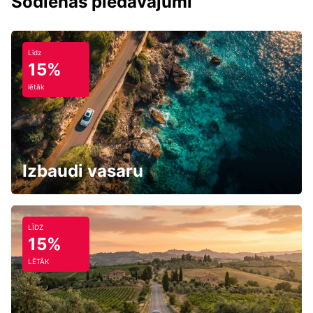
Šodienas piedāvājumi
Līdz
15%
lētāk
Izbaudi vasaru
LĪDZ
15%
LĒTĀK