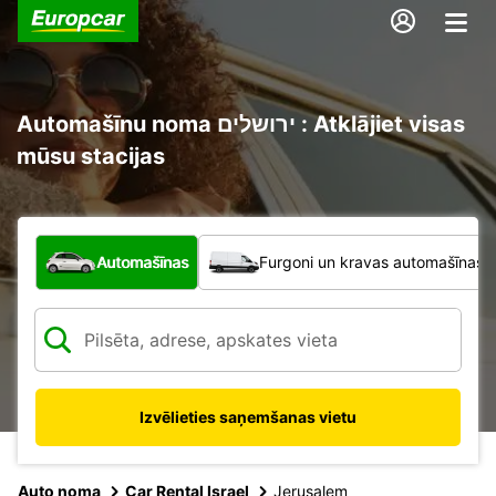
Automašīnu noma ירושלים : Atklājiet visas
mūsu stacijas
Kāda veida transportlīdzeklis?
Automašīnas
Furgoni un kravas automašīnas
Izvēlieties saņemšanas vietu
Auto noma
Car Rental Israel
Jerusalem