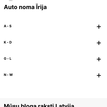
Auto noma Īrija
A - S
K - D
G - L
N - W
Mūsu bloga raksti Latvija