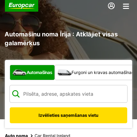
Automašīnu noma Īrija : Atklājiet visas
galamērķus
Kāda veida transportlīdzeklis?
Automašīnas
Furgoni un kravas automašīnas
Izvēlieties saņemšanas vietu
Auto noma
Car Rental Ireland