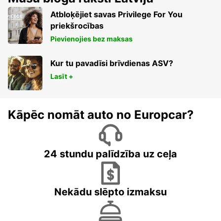
Atbloķējiet savas Privilege For You
priekšrocības
Pievienojies bez maksas
Kur tu pavadīsi brīvdienas ASV?
Lasīt +
Kāpēc nomāt auto no Europcar?
24 stundu palīdzība uz ceļa
Nekādu slēpto izmaksu