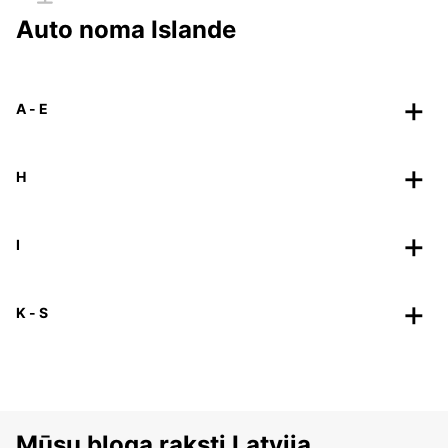
Auto noma Islande
A - E
H
I
K - S
Mūsu bloga raksti Latvija