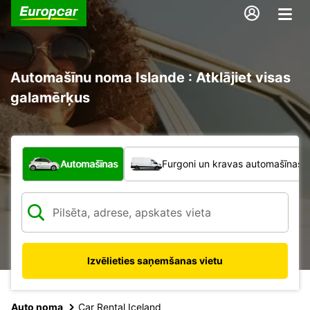
Automašīnu noma Islande : Atklājiet visas
galamērķus
Kāda veida transportlīdzeklis?
Automašīnas
Furgoni un kravas automašīnas
Izvēlieties saņemšanas vietu
Auto noma
Car Rental Iceland