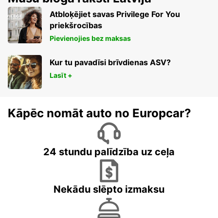
Atbloķējiet savas Privilege For You
priekšrocības
Pievienojies bez maksas
Kur tu pavadīsi brīvdienas ASV?
Lasīt +
Kāpēc nomāt auto no Europcar?
24 stundu palīdzība uz ceļa
Nekādu slēpto izmaksu