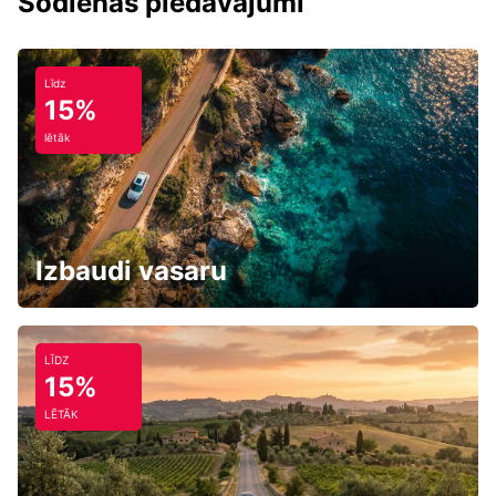
Šodienas piedāvājumi
Līdz
15%
lētāk
Izbaudi vasaru
LĪDZ
15%
LĒTĀK