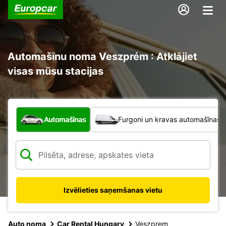
Automašīnu noma Veszprém : Atklājiet
visas mūsu stacijas
Kāda veida transportlīdzeklis?
Automašīnas
Furgoni un kravas automašīnas
Izvēlieties saņemšanas vietu
Auto noma
Car Rental Hungary
Veszprem