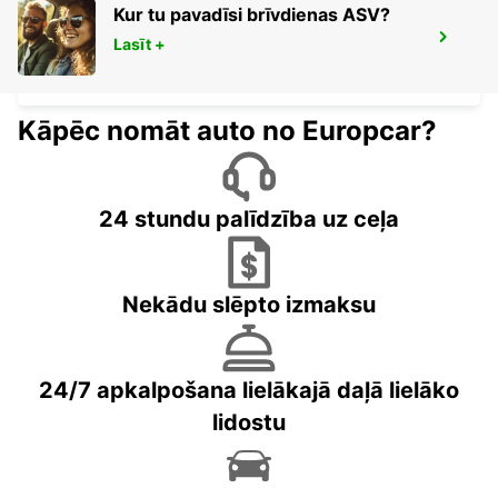
Kur tu pavadīsi brīvdienas ASV?
HEIDELBERG
Lasīt +
HEIDELBERG - GERMANY
Kāpēc nomāt auto no Europcar?
24 stundu palīdzība uz ceļa
Nekādu slēpto izmaksu
24/7 apkalpošana lielākajā daļā lielāko
lidostu