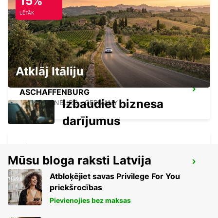
15%
NECKARSULM AUDI FORUM (DROP-OFF
LĒTĀK
ONLY)
NECKARSULM - GERMANY
Atklāj Itāliju
ASCHAFFENBURG
Izbaudiet biznesa
ASCHAFFENBURG - GERMANY
darījumus
Mūsu bloga raksti Latvija
HEILBRONN
HEILBRONN - GERMANY
Atbloķējiet savas Privilege For You
priekšrocības
Pievienojies bez maksas