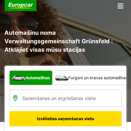
Automašīnu noma
Verwaltungsgemeinschaft Grünsfeld :
Atklājiet visas mūsu stacijas
Kāda veida transportlīdzeklis?
Automašīnas
Furgoni un kravas automašīnas
Izvēlieties saņemšanas vietu