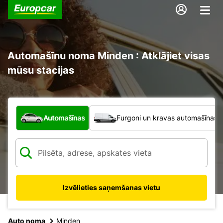
Automašīnu noma Minden : Atklājiet visas
mūsu stacijas
Kāda veida transportlīdzeklis?
Automašīnas
Furgoni un kravas automašīnas
Izvēlieties saņemšanas vietu
Auto noma
Minden