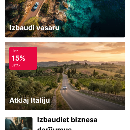
Izbaudi vasaru
LĪDZ
15%
LĒTĀK
Atklāj Itāliju
Izbaudiet biznesa
darījumus