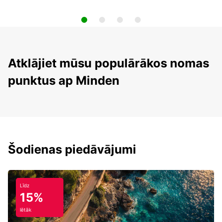
Atklājiet mūsu populārākos nomas
punktus ap Minden
Šodienas piedāvājumi
Līdz
15%
lētāk