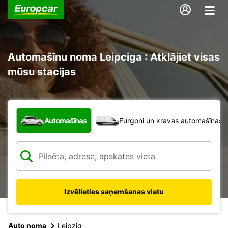
Automašīnu noma Leipciga : Atklājiet visas
mūsu stacijas
Kāda veida transportlīdzeklis?
Automašīnas
Furgoni un kravas automašīnas
Izvēlieties saņemšanas vietu
Auto noma
Leipzig