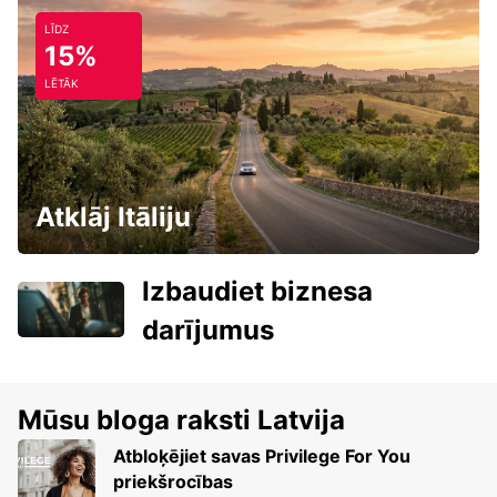
LĪDZ
15%
LĒTĀK
Atklāj Itāliju
Izbaudiet biznesa
darījumus
Mūsu bloga raksti Latvija
Atbloķējiet savas Privilege For You
priekšrocības