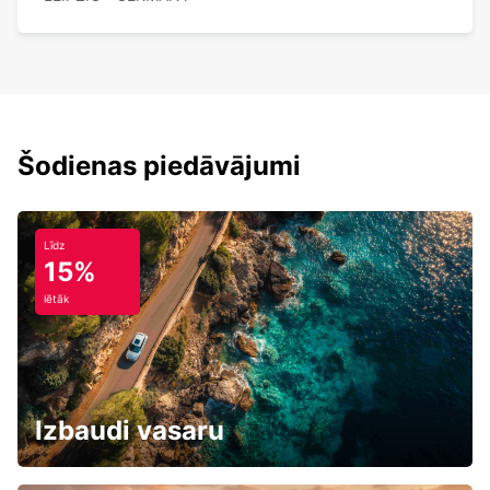
Šodienas piedāvājumi
Līdz
15%
lētāk
Izbaudi vasaru