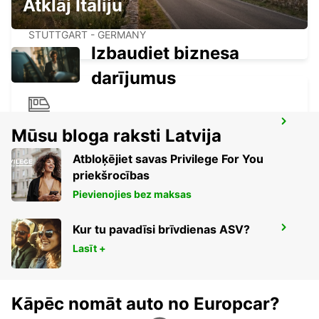
Atklāj Itāliju
STUTTGART AIRPORT
STUTTGART - GERMANY
Izbaudiet biznesa
darījumus
STUTTGART MAIN STATION
Mūsu bloga raksti Latvija
STUTTGART - GERMANY
Atbloķējiet savas Privilege For You
priekšrocības
Pievienojies bez maksas
Kur tu pavadīsi brīvdienas ASV?
HEIDENHEIM
HEIDENHEIM - GERMANY
Lasīt +
Kāpēc nomāt auto no Europcar?