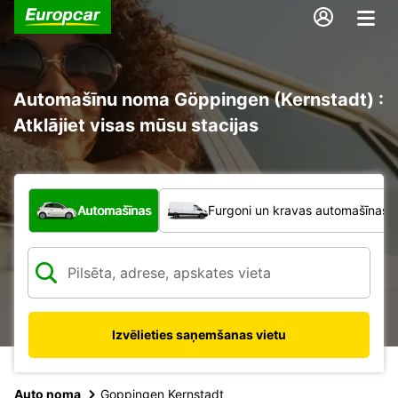
Automašīnu noma Göppingen (Kernstadt) :
Atklājiet visas mūsu stacijas
Kāda veida transportlīdzeklis?
Automašīnas
Furgoni un kravas automašīnas
Izvēlieties saņemšanas vietu
Auto noma
Goppingen Kernstadt