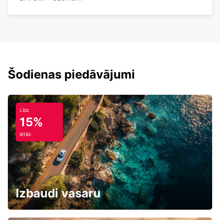
Šodienas piedāvājumi
Līdz
15%
lētāk
Izbaudi vasaru