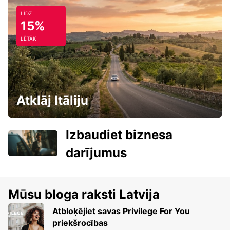
LĪDZ
15%
LĒTĀK
Atklāj Itāliju
Izbaudiet biznesa
darījumus
Mūsu bloga raksti Latvija
Atbloķējiet savas Privilege For You
priekšrocības