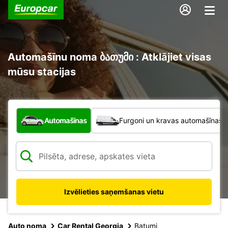
Automašīnu noma ბათუმი : Atklājiet visas
mūsu stacijas
Kāda veida transportlīdzeklis?
Automašīnas
Furgoni un kravas automašīnas
Izvēlieties saņemšanas vietu
Auto noma
Car Rental Georgia
Batumi