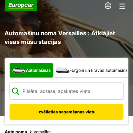
Automašīnu noma Versailles : Atklājiet
visas mūsu stacijas
Kāda veida transportlīdzeklis?
Automašīnas
Furgoni un kravas automašīnas
Izvēlieties saņemšanas vietu
Auto noma
Versailles