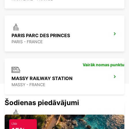
PARIS PARC DES PRINCES
PARIS - FRANCE
Vairāk nomas punktu
MASSY RAILWAY STATION
MASSY - FRANCE
Šodienas piedāvājumi
PARIS ETOILE FOCH
Līdz
PARIS - FRANCE