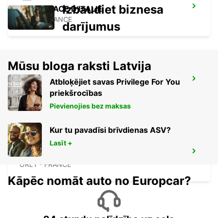
Izbaudiet biznesa
PARIS PLACE D'ITALIE
PARIS - FRANCE
darījumus
Mūsu bloga raksti Latvija
IVRY-SUR-SEINE
Atbloķējiet savas Privilege For You
IVRY SUR SEINE - FRANCE
priekšrocības
Pievienojies bez maksas
Kur tu pavadīsi brīvdienas ASV?
Lasīt +
PARIS ORLY AIRPORT
ORLY - FRANCE
Kāpēc nomāt auto no Europcar?