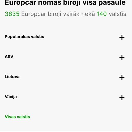
Europcar nomas biroji visā pasaulē
3835
Europcar biroji vairāk nekā
140
valstīs
Populārākās valstis
ASV
Lietuva
Vācija
Visas valstis