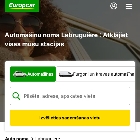
Automašīnu noma Labruguière : Atklājiet
visas mūsu stacijas
Kāda veida transportlīdzeklis?
Automašīnas
Furgoni un kravas automašīnas
Izvēlieties saņemšanas vietu
Auto noma
Labruguiere