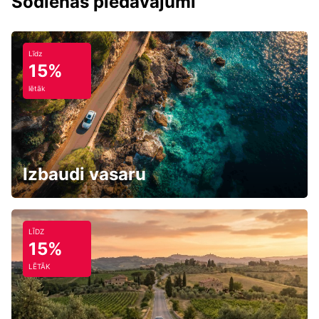
Šodienas piedāvājumi
Līdz
15%
lētāk
Izbaudi vasaru
LĪDZ
15%
LĒTĀK